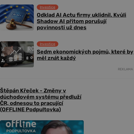
Investice
Odklad AI Actu firmy uklidnil. Kvůli
Shadow AI přitom porušují
povinnosti už dnes
Investice
Sedm ekonomických pojmů, které by
měl znát každý
REKLAMA
Štěpán Křeček - Změny v
důchodovém systému předluží
ČR, odnesou to pracující
(OFFLINE Podpultovka)