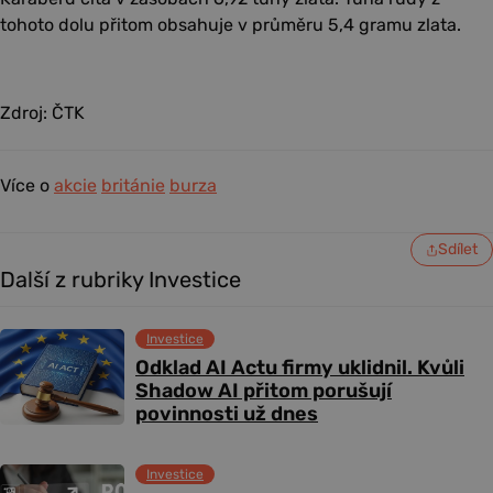
tohoto dolu přitom obsahuje v průměru 5,4 gramu zlata.
Zdroj: ČTK
Více o
akcie
británie
burza
Sdílet
Další z rubriky Investice
Investice
Odklad AI Actu firmy uklidnil. Kvůli
Shadow AI přitom porušují
povinnosti už dnes
Investice