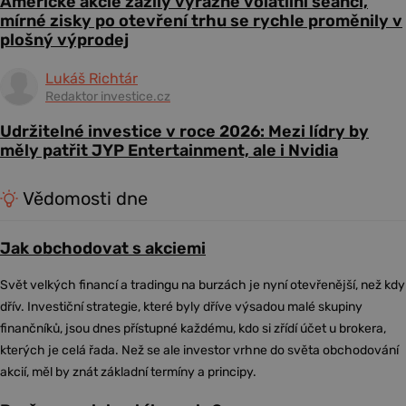
Americké akcie zažily výrazně volatilní seanci,
mírné zisky po otevření trhu se rychle proměnily v
plošný výprodej
Lukáš Richtár
Redaktor investice.cz
Udržitelné investice v roce 2026: Mezi lídry by
měly patřit JYP Entertainment, ale i Nvidia
Vědomosti dne
Jak obchodovat s akciemi
Svět velkých financí a tradingu na burzách je nyní otevřenější, než kdy
dřív. Investiční strategie, které byly dříve výsadou malé skupiny
finančníků, jsou dnes přístupné každému, kdo si zřídí účet u brokera,
kterých je celá řada. Než se ale investor vrhne do světa obchodování
akcií, měl by znát základní termíny a principy.