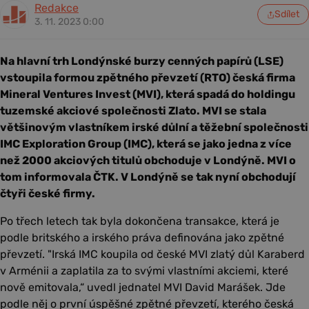
Redakce
Sdílet
3. 11. 2023 0:00
Na hlavní trh Londýnské burzy cenných papírů (LSE)
vstoupila formou zpětného převzetí (RTO) česká firma
Mineral Ventures Invest (MVI), která spadá do holdingu
tuzemské akciové společnosti Zlato. MVI se stala
většinovým vlastníkem irské důlní a těžební společnosti
IMC Exploration Group (IMC), která se jako jedna z více
než 2000 akciových titulů obchoduje v Londýně. MVI o
tom informovala ČTK. V Londýně se tak nyní obchodují
čtyři české firmy.
Po třech letech tak byla dokončena transakce, která je
podle britského a irského práva definována jako zpětné
převzetí. "Irská IMC koupila od české MVI zlatý důl Karaberd
v Arménii a zaplatila za to svými vlastními akciemi, které
nově emitovala,“ uvedl jednatel MVI David Marášek. Jde
podle něj o první úspěšné zpětné převzetí, kterého česká