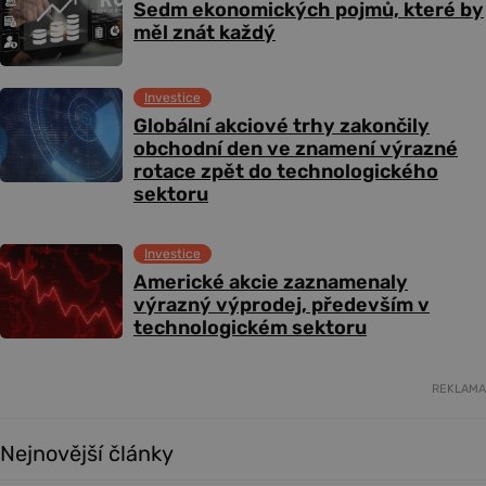
Sedm ekonomických pojmů, které by
měl znát každý
Investice
Globální akciové trhy zakončily
obchodní den ve znamení výrazné
rotace zpět do technologického
sektoru
Investice
Americké akcie zaznamenaly
výrazný výprodej, především v
technologickém sektoru
REKLAMA
Nejnovější články