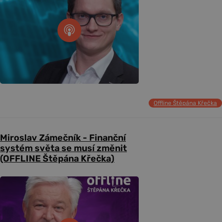
Offline Štěpána Křečka
Miroslav Zámečník - Finanční
systém světa se musí změnit
(OFFLINE Štěpána Křečka)