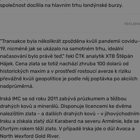
společnost docílila na hlavním trhu londýnské burzy.
REKLAMA
"Transakce byla několikrát zpožděna kvůli pandemii covidu-
19, nicméně jak se ukázalo na samotném trhu, ideální
načasování bylo právě teď," řekl ČTK analytik XTB Štěpán
Hájek. Cena zlata se totiž nachází zhruba 100 dolarů od
historických maxim a v prostředí rostoucí averze k riziku
převážně kvůli geopolitice je podle něj poptávka po akciích
nadprůměrná.
Irská IMC se od roku 2011 zabývá průzkumem a těžbou
drahých kovů a minerálů. Disponuje licencemi ke dvěma
nalezištím zlata - a dalších drahých kovů - v jihovýchodním
Irsku a získala zlatý důl Karaberd na severu Arménie, kde se
čtvrtým rokem těží zlato. V případě Irska jde o důl Avoca a
North Wexford Gold River.