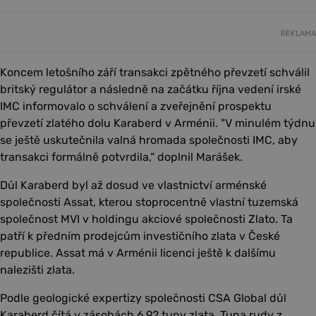
REKLAMA
Koncem letošního září transakci zpětného převzetí schválil
britský regulátor a následně na začátku října vedení irské
IMC informovalo o schválení a zveřejnění prospektu
převzetí zlatého dolu Karaberd v Arménii. "V minulém týdnu
se ještě uskutečnila valná hromada společnosti IMC, aby
transakci formálně potvrdila,“ doplnil Marášek.
Důl Karaberd byl až dosud ve vlastnictví arménské
společnosti Assat, kterou stoprocentně vlastní tuzemská
společnost MVI v holdingu akciové společnosti Zlato. Ta
patří k předním prodejcům investičního zlata v České
republice. Assat má v Arménii licenci ještě k dalšímu
nalezišti zlata.
Podle geologické expertizy společnosti CSA Global důl
Karaberd čítá v zásobách 6,92 tuny zlata. Tuna rudy z