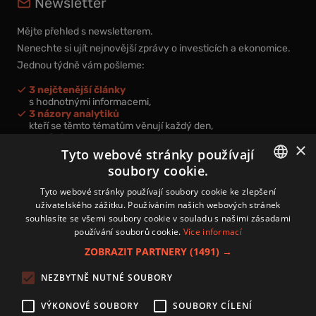
Newsletter
Mějte přehled s newsletterem.
Nenechte si ujít nejnovější zprávy o investicích a ekonomice.
Jednou týdně vám pošleme:
3 nejčtenější články
s hodnotnými informacemi,
3 názory analytiků
kteří se těmto tématům věnují každý den,
nová videa a podcasty
×
k prohloubení vašich znalostí.
Tyto webové stránky používají
soubory cookie.
CZECH
Tyto webové stránky používají soubory cookie ke zlepšení
uživatelského zážitku. Používáním našich webových stránek
CZ
souhlasíte se všemi soubory cookie v souladu s našimi zásadami
Přihlášením k newsletteru vyjadřujete svůj souhlas s
podmínkami
používání souborů cookie.
Více informací
zpracování osobních údajů
.
ZOBRAZIT PARTNERY
(1491) →
Kontakt
NEZBYTNĚ NUTNÉ SOUBORY
Zásady používání souborů cookies
Zpracování osobních údajů
VÝKONOVÉ SOUBORY
SOUBORY CÍLENÍ
Autoři