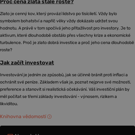
Proč cena zlata stále roste?
Zlato je cenný kov, který provází lidstvo po tisíciletí. Vždy bylo
symbolem bohatství a napříč věky vždy dokázalo udržet svou
hodnotu. A právě v tom spočívá jeho přitažlivost pro investory. Je to
aktivum, které dlouhodobě obstálo přes všechny krize a ekonomické
turbulence. Proč je zlato dobrá investice a proč jeho cena dlouhodobě
roste?
Jak začít investovat
Investování je jedním ze způsobů, jak se účinně bránit proti inflaci a
ochránit své peníze. Základem však je, poznat nejprve své možnosti,
preference a stanovit si realistická očekávání. Váš investiční plán by
měl počítat se třemi základy investování - výnosem, rizikem a
likviditou.
Knihovna vědomostí