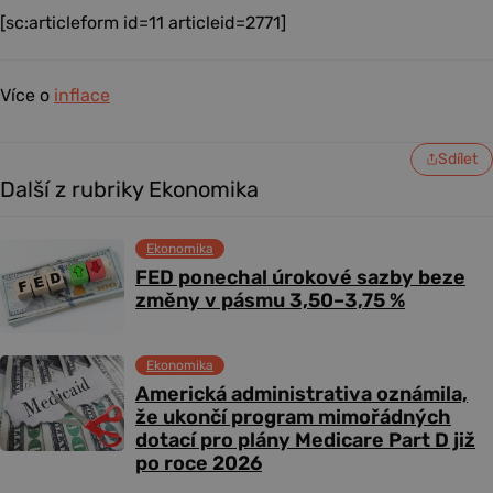
[sc:articleform id=11 articleid=2771]
Více o
inflace
Sdílet
Další z rubriky Ekonomika
Ekonomika
FED ponechal úrokové sazby beze
změny v pásmu 3,50–3,75 %
Ekonomika
Americká administrativa oznámila,
že ukončí program mimořádných
dotací pro plány Medicare Part D již
po roce 2026