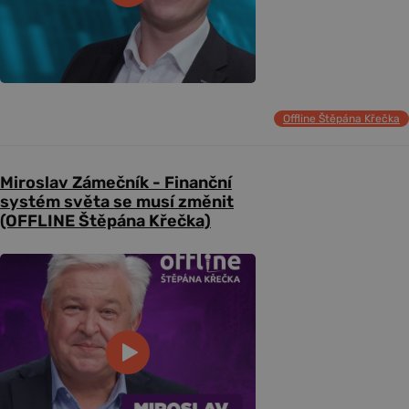
Offline Štěpána Křečka
Miroslav Zámečník - Finanční
systém světa se musí změnit
(OFFLINE Štěpána Křečka)