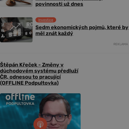
povinnosti už dnes
Investice
Sedm ekonomických pojmů, které by
měl znát každý
REKLAMA
Štěpán Křeček - Změny v
důchodovém systému předluží
ČR, odnesou to pracující
(OFFLINE Podpultovka)