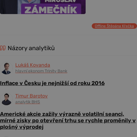
Offline Štěpána Křečka
Názory analytiků
Lukáš Kovanda
hlavní ekonom Trinity Bank
Inflace v Česku je nejnižší od roku 2016
Timur Barotov
analytik BHS
Americké akcie zažily výrazně volatilní seanci,
mírné zisky po otevření trhu se rychle proměnily v
plošný výprodej