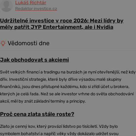
Lukáš Richtár
Redaktor investice.cz
Udržitelné investice v roce 2026: Mezi lídry by
měly patřit JYP Entertainment, ale i Nvidia
Vědomosti dne
Jak obchodovat s akciemi
Svět velkých financí a tradingu na burzách je nyní otevřenější, než kdy
dřív. Investiční strategie, které byly dříve výsadou malé skupiny
finančníků, jsou dnes přístupné každému, kdo si zřídí účet u brokera,
kterých je celá řada. Než se ale investor vrhne do světa obchodování
akcií, měl by znát základní termíny a principy.
Proč cena zlata stále roste?
Zlato je cenný kov, který provází lidstvo po tisíciletí. Vždy bylo
symbolem bohatství a napříč věky vždy dokázalo udržet svou