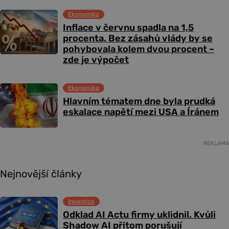
Ekonomika
Inflace v červnu spadla na 1,5
procenta. Bez zásahů vlády by se
pohybovala kolem dvou procent –
zde je výpočet
Ekonomika
Hlavním tématem dne byla prudká
eskalace napětí mezi USA a Íránem
REKLAMA
Nejnovější články
Investice
Odklad AI Actu firmy uklidnil. Kvůli
Shadow AI přitom porušují