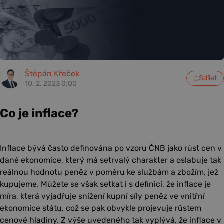
Štěpán Křeček
Sdílet
10. 2. 2023 0:00
Co je inflace?
Inflace bývá často definována po vzoru ČNB jako růst cen v
dané ekonomice, který má setrvalý charakter a oslabuje tak
reálnou hodnotu peněz v poměru ke službám a zbožím, jež
kupujeme. Můžete se však setkat i s definicí, že inflace je
míra, která vyjadřuje snížení kupní síly peněz ve vnitřní
ekonomice státu, což se pak obvykle projevuje růstem
cenové hladiny. Z výše uvedeného tak vyplývá, že inflace v