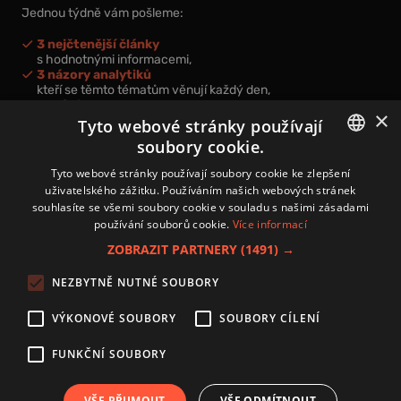
Jednou týdně vám pošleme:
3 nejčtenější články
s hodnotnými informacemi,
3 názory analytiků
kteří se těmto tématům věnují každý den,
nová videa a podcasty
×
k prohloubení vašich znalostí.
Tyto webové stránky používají
soubory cookie.
CZECH
Tyto webové stránky používají soubory cookie ke zlepšení
uživatelského zážitku. Používáním našich webových stránek
CZ
souhlasíte se všemi soubory cookie v souladu s našimi zásadami
Přihlášením k newsletteru vyjadřujete svůj souhlas s
podmínkami
používání souborů cookie.
Více informací
zpracování osobních údajů
.
ZOBRAZIT PARTNERY
(1491) →
Kontakt
NEZBYTNĚ NUTNÉ SOUBORY
Zásady používání souborů cookies
Zpracování osobních údajů
VÝKONOVÉ SOUBORY
SOUBORY CÍLENÍ
Autoři
Nastavení cookies
FUNKČNÍ SOUBORY
VŠE PŘIJMOUT
VŠE ODMÍTNOUT