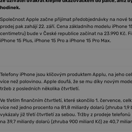
že uživatel dvakrát klepne ukazováčkem do palce, aniž b
hodinek.
Společnost Apple začne přijímat předobjednávky na nové te
prodej pak zahájí 22. září. Cena základního modelu iPhone 15
centimetru) bude v České republice začínat na 23.990 Kč. 
iPhone 15 Plus, iPhone 15 Pro a iPhone 15 Pro Max.
Telefony iPhone jsou klíčovým produktem Applu, na jeho cel
více než polovinou. Apple doufá, že se mu díky novým mode
tržeb z posledních několika čtvrtletí.
Ve třetím finančním čtvrtletí, které skončilo 1. července, cel
více než jedno procento na 81,8 miliardy dolarů (zhruba 1,9 b
vykázaly již třetí čtvrtletí za sebou. Tržby z prodeje telefonů 
na 39,7 miliardy dolarů (zhruba 900 miliard Kč) ze 40,7 mili