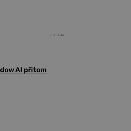
REKLAMA
adow AI přitom