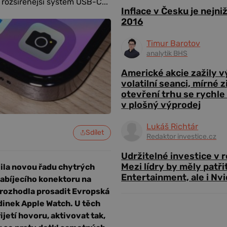
 rozšířenější systém USB-C...
Inflace v Česku je nejni
2016
Timur Barotov
analytik BHS
Americké akcie zažily 
volatilní seanci, mírné 
otevření trhu se rychle
v plošný výprodej
Lukáš Richtár
Sdílet
Redaktor investice.cz
Udržitelné investice v 
Mezi lídry by měly patři
ila novou řadu chytrých
Entertainment, ale i Nvi
nabíjecího konektoru na
 rozhodla prosadit Evropská
dinek Apple Watch. U těch
jetí hovoru, aktivovat tak,