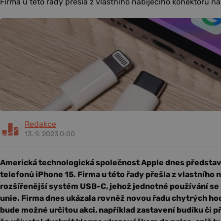
Firma u této řady přešla z vlastního nabíjecího konektoru na
Redakce
13. 9. 2023 0:00
Americká technologická společnost Apple dnes představ
telefonů iPhone 15. Firma u této řady přešla z vlastního 
rozšířenější systém USB-C, jehož jednotné používání se
unie. Firma dnes ukázala rovněž novou řadu chytrých ho
bude možné určitou akci, například zastavení budíku či při