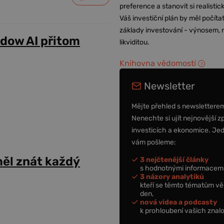
preference a stanovit si realisti
Váš investiční plán by měl počítat
základy investování - výnosem, r
adow AI přitom
likviditou.
Knihovna vědomostí
Newsletter
Mějte přehled s newslettere
Nenechte si ujít nejnovější z
investicích a ekonomice. Je
vám pošleme:
ěl znát každý
3 nejčtenější články
s hodnotnými informacemi
3 názory analytiků
kteří se těmto tématům vě
den,
nová videa a podcasty
k prohloubení vašich znalo