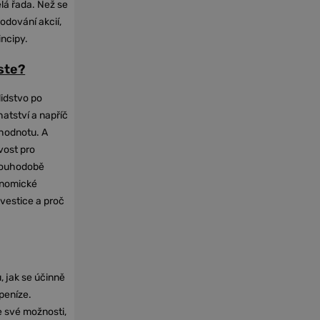
elá řada. Než se
odování akcií,
incipy.
oste?
lidstvo po
hatství a napříč
hodnotu. A
vost pro
dlouhodobě
onomické
nvestice a proč
, jak se účinně
 peníze.
e své možnosti,