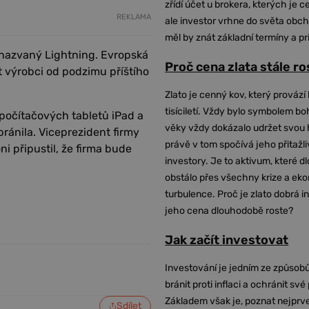
zřídí účet u brokera, kterých je c
REKLAMA
ale investor vrhne do světa obch
měl by znát základní termíny a pr
 nazvaný Lightning. Evropská
Proč cena zlata stále r
t výrobci od podzimu příštího
Zlato je cenný kov, který provází 
tisíciletí. Vždy bylo symbolem bo
počítačových tabletů iPad a
věky vždy dokázalo udržet svou 
ránila. Viceprezident firmy
právě v tom spočívá jeho přitažli
 připustil, že firma bude
investory. Je to aktivum, které 
obstálo přes všechny krize a ek
turbulence. Proč je zlato dobrá i
jeho cena dlouhodobě roste?
Jak začít investovat
Investování je jedním ze způsobů
bránit proti inflaci a ochránit své
Základem však je, poznat nejprv
Sdílet