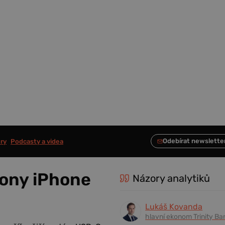
ry
Podcasty a videa
fony iPhone
Názory analytiků
Lukáš Kovanda
hlavní ekonom Trinity Ba