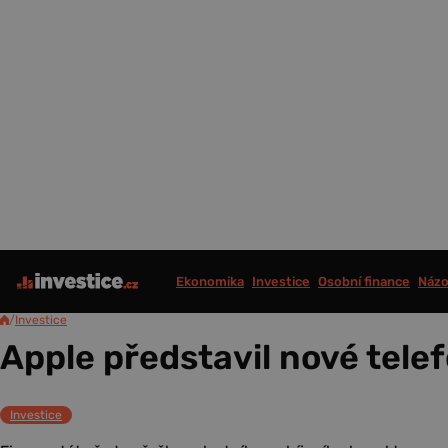
Ekonomika
Investice
Osobní finance
Názo
/
Investice
Apple představil nové tele
Investice