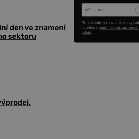
Přihlášením k newsletteru vyjadř
dní den ve znamení
souhlas s
podmínkami zpracován
údajů
.
ho sektoru
výprodej,