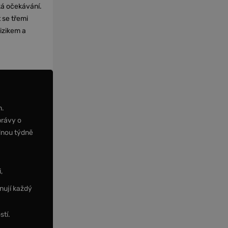
cká očekávání.
 se třemi
izikem a
m.
právy o
dnou týdně
,
nují každý
stí.