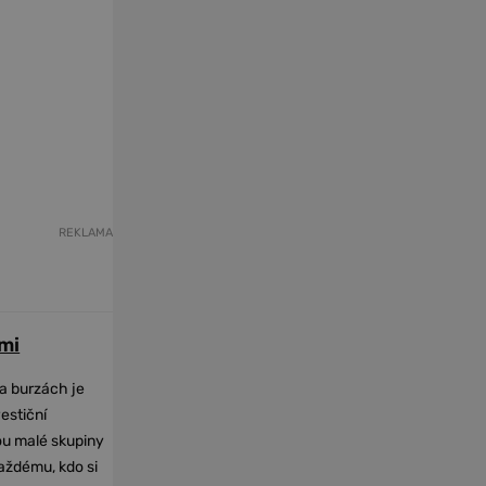
REKLAMA
mi
na burzách je
vestiční
dou malé skupiny
každému, kdo si