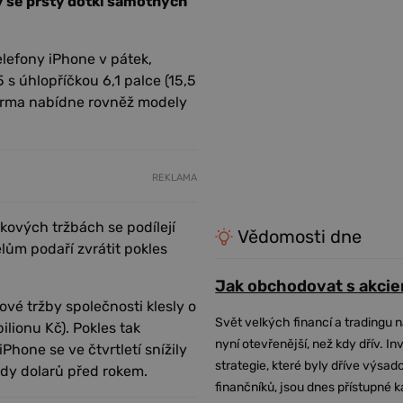
y se prsty dotkl samotných
lefony iPhone v pátek,
 s úhlopříčkou 6,1 palce (15,5
Firma nabídne rovněž modely
REKLAMA
kových tržbách se podílejí
Vědomosti dne
lům podaří zvrátit pokles
Jak obchodovat s akcie
kové tržby společnosti klesly o
Svět velkých financí a tradingu 
ilionu Kč). Pokles tak
nyní otevřenější, než kdy dřív. In
iPhone se ve čtvrtletí snížily
strategie, které byly dříve výsa
ardy dolarů před rokem.
finančníků, jsou dnes přístupné 