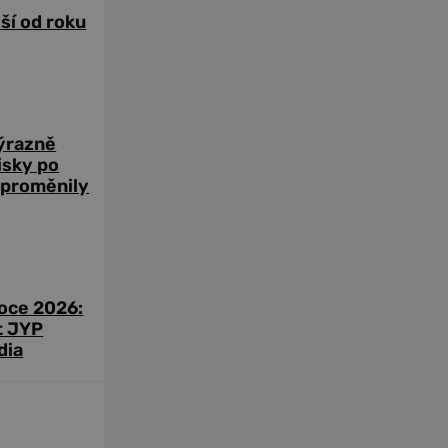
žší od roku
výrazně
zisky po
 proměnily
roce 2026:
t JYP
dia