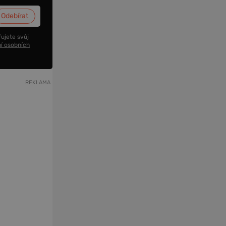
ujete svůj
í osobních
REKLAMA