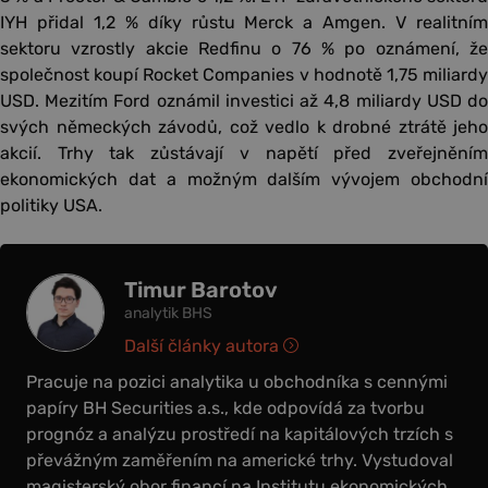
IYH přidal 1,2 % díky růstu Merck a Amgen. V realitním
sektoru vzrostly akcie Redfinu o 76 % po oznámení, že
společnost koupí Rocket Companies v hodnotě 1,75 miliardy
USD. Mezitím Ford oznámil investici až 4,8 miliardy USD do
svých německých závodů, což vedlo k drobné ztrátě jeho
akcií. Trhy tak zůstávají v napětí před zveřejněním
ekonomických dat a možným dalším vývojem obchodní
politiky USA.
Timur Barotov
analytik BHS
Další články autora
Pracuje na pozici analytika u obchodníka s cennými
papíry BH Securities a.s., kde odpovídá za tvorbu
prognóz a analýzu prostředí na kapitálových trzích s
převážným zaměřením na americké trhy. Vystudoval
magisterský obor financí na Institutu ekonomických