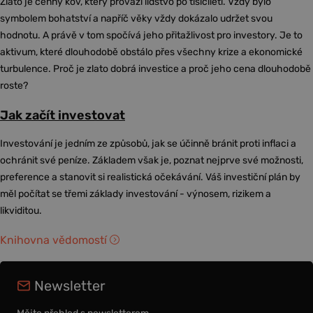
Zlato je cenný kov, který provází lidstvo po tisíciletí. Vždy bylo
symbolem bohatství a napříč věky vždy dokázalo udržet svou
hodnotu. A právě v tom spočívá jeho přitažlivost pro investory. Je to
aktivum, které dlouhodobě obstálo přes všechny krize a ekonomické
turbulence. Proč je zlato dobrá investice a proč jeho cena dlouhodobě
roste?
Jak začít investovat
Investování je jedním ze způsobů, jak se účinně bránit proti inflaci a
ochránit své peníze. Základem však je, poznat nejprve své možnosti,
preference a stanovit si realistická očekávání. Váš investiční plán by
měl počítat se třemi základy investování - výnosem, rizikem a
likviditou.
Knihovna vědomostí
Newsletter