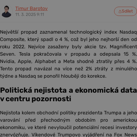
Timur Barotov
Sdílet
11. 3. 2025 9:11
Největší propad zaznamenal technologický index Nasdaq
Composite, který spadl o 4 %, což byl jeho nejhorší den od
roku 2022. Nejvíce zasaženy byly akcie tzv. Magnificent
Seven. Tesla pokračovala v propadu a odepsala 15 %,
Nvidia, Apple, Alphabet a Meta shodně ztratily přes 4 %.
Tento propad navázal na více než 2% ztráty z minulého
týdne a Nasdaq se ponořil hlouběji do korekce.
Politická nejistota a ekonomická data
v centru pozornosti
Nejistota kolem obchodní politiky prezidenta Trumpa a jeho
varování před přechodným obdobím pro americkou
ekonomiku, ve které nevyloučil potenciální recesi investory
znervózňuje. Víkendové Trumpovo vyjádření na Fox News