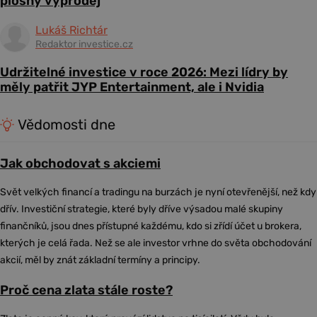
plošný výprodej
Lukáš Richtár
Redaktor investice.cz
Udržitelné investice v roce 2026: Mezi lídry by
měly patřit JYP Entertainment, ale i Nvidia
Vědomosti dne
Jak obchodovat s akciemi
Svět velkých financí a tradingu na burzách je nyní otevřenější, než kdy
dřív. Investiční strategie, které byly dříve výsadou malé skupiny
finančníků, jsou dnes přístupné každému, kdo si zřídí účet u brokera,
kterých je celá řada. Než se ale investor vrhne do světa obchodování
akcií, měl by znát základní termíny a principy.
Proč cena zlata stále roste?