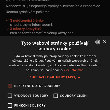
Mějte přehled s newsletterem.
Nenechte si ujít nejnovější zprávy o investicích a ekonomice.
Jednou týdně vám pošleme:
3 nejčtenější články
s hodnotnými informacemi,
3 názory analytiků
kteří se těmto tématům věnují každý den,
nová videa a podcasty
×
k prohloubení vašich znalostí.
Tyto webové stránky používají
soubory cookie.
CZECH
Tyto webové stránky používají soubory cookie ke zlepšení
uživatelského zážitku. Používáním našich webových stránek
CZ
souhlasíte se všemi soubory cookie v souladu s našimi zásadami
Přihlášením k newsletteru vyjadřujete svůj souhlas s
podmínkami
používání souborů cookie.
Více informací
zpracování osobních údajů
.
ZOBRAZIT PARTNERY
(1491) →
Kontakt
NEZBYTNĚ NUTNÉ SOUBORY
Zásady používání souborů cookies
Zpracování osobních údajů
VÝKONOVÉ SOUBORY
SOUBORY CÍLENÍ
Autoři
Nastavení cookies
FUNKČNÍ SOUBORY