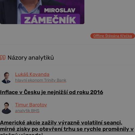
Offline Štěpána Křečka
Názory analytiků
Lukáš Kovanda
hlavní ekonom Trinity Bank
Inflace v Česku je nejnižší od roku 2016
Timur Barotov
analytik BHS
Americké akcie zažily výrazně volatilní seanci,
mírné zisky po otevření trhu se rychle proměnily v