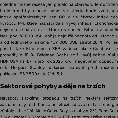
ohledně možné recese jen přidalo na obavách. Tento týden
bude pro trhy klíčový, neboť ve středu bude zveřejněn
index spotřebitelských cen CPI a ve čtvrtek index cen
výrobců PPI, které naznačí další vývoj inflace. Ekonomická
nejistota se odráží i v sektoru kryptoměn. Bitcoin v pondělí
klesl pod 78 000 USD, což je nejnižší hodnota od listopadu,
a od lednového maxima 109 000 USD ztratil 28 %. Pokles
postihl také Ethereum a XRP, zatímco akcie Coinbase se
propadly o 18 %. Goldman Sachs snížil svůj odhad růstu
HDP USA na 1,7 % pro rok 2025 kvůli negativním dopadům
cel. Morgan Stanley dokonce varoval před možným
poklesem S&P 500 o dalších 5 %.
Sektorové pohyby a děje na trzích
Navzdory širokému propadu na trzích, některé sektory
zaznamenaly růst. Konzumní zboží, zdravotnictví a energie
zůstaly odolnější. Akcie Coca-Coly vzrostly o 2 %, PepsiCo o
3 % a Procter & Gamble o 1,2 %. ETF zdravotnického sektoru