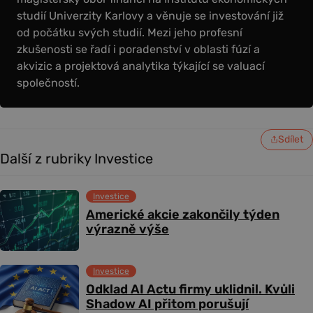
studií Univerzity Karlovy a věnuje se investování již
od počátku svých studií. Mezi jeho profesní
zkušenosti se řadí i poradenství v oblasti fúzí a
akvizic a projektová analytika týkající se valuací
společností.
Sdílet
Další z rubriky Investice
Investice
Americké akcie zakončily týden
výrazně výše
Investice
Odklad AI Actu firmy uklidnil. Kvůli
Shadow AI přitom porušují