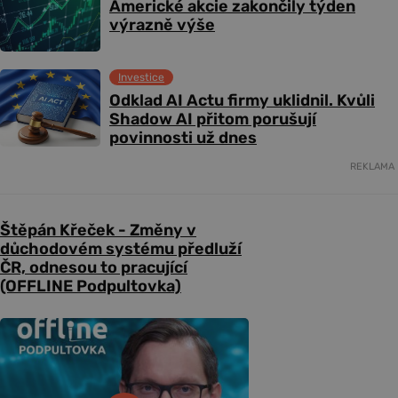
Americké akcie zakončily týden
výrazně výše
Investice
Odklad AI Actu firmy uklidnil. Kvůli
Shadow AI přitom porušují
povinnosti už dnes
REKLAMA
Štěpán Křeček - Změny v
důchodovém systému předluží
ČR, odnesou to pracující
(OFFLINE Podpultovka)