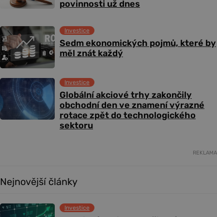
povinnosti už dnes
Investice
Sedm ekonomických pojmů, které by
měl znát každý
Investice
Globální akciové trhy zakončily
obchodní den ve znamení výrazné
rotace zpět do technologického
sektoru
REKLAMA
Nejnovější články
Investice