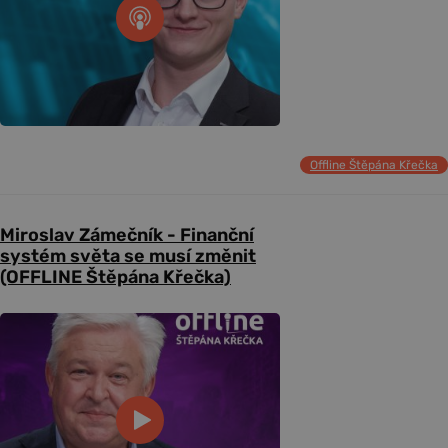
Offline Štěpána Křečka
Miroslav Zámečník - Finanční
systém světa se musí změnit
(OFFLINE Štěpána Křečka)