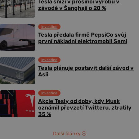
Tesla sníží v prosinci výrobu v
závodě v Šanghaji o 20 %
Investice
Tesla předala firmě PepsiCo svůj
první nákladní elektromobil Semi
Investice
Tesla plánuje postavit další závod v
Asii
Investice
Akcie Tesly od doby, kdy Musk
oznámil převzetí Twitteru, ztratily
35 %
Další články