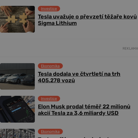
Investice
Tesla uvažuje o převzetí těžaře kovů
Sigma Lithium
REKLAMA
Ekonomika
Tesla dodala ve čtvrtletí na trh
405.278 vozů
Investice
Elon Musk prodal téměř 22 milionů
akcií Tesla za 3,6 miliardy USD
Ekonomika