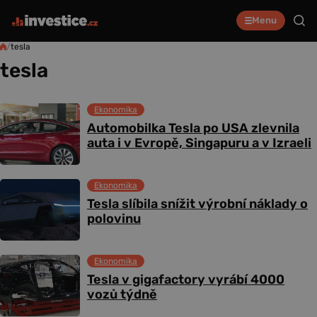
Menu
/
tesla
tesla
Ekonomika
Automobilka Tesla po USA zlevnila
auta i v Evropě, Singapuru a v Izraeli
Ekonomika
Tesla slíbila snížit výrobní náklady o
polovinu
Ekonomika
Tesla v gigafactory vyrábí 4000
vozů týdně