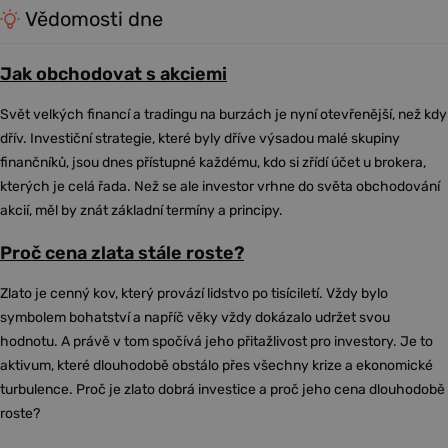
Vědomosti dne
Jak obchodovat s akciemi
Svět velkých financí a tradingu na burzách je nyní otevřenější, než kdy
dřív. Investiční strategie, které byly dříve výsadou malé skupiny
finančníků, jsou dnes přístupné každému, kdo si zřídí účet u brokera,
kterých je celá řada. Než se ale investor vrhne do světa obchodování
akcií, měl by znát základní termíny a principy.
Proč cena zlata stále roste?
Zlato je cenný kov, který provází lidstvo po tisíciletí. Vždy bylo
symbolem bohatství a napříč věky vždy dokázalo udržet svou
hodnotu. A právě v tom spočívá jeho přitažlivost pro investory. Je to
aktivum, které dlouhodobě obstálo přes všechny krize a ekonomické
turbulence. Proč je zlato dobrá investice a proč jeho cena dlouhodobě
roste?