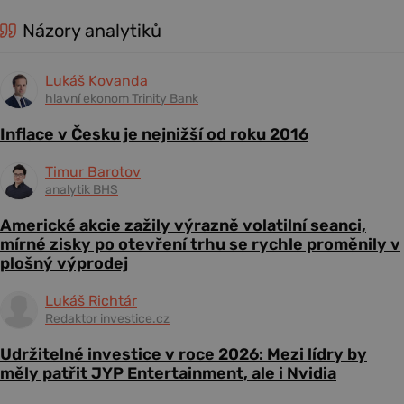
Názory analytiků
Lukáš Kovanda
hlavní ekonom Trinity Bank
Inflace v Česku je nejnižší od roku 2016
Timur Barotov
analytik BHS
Americké akcie zažily výrazně volatilní seanci,
mírné zisky po otevření trhu se rychle proměnily v
plošný výprodej
Lukáš Richtár
Redaktor investice.cz
Udržitelné investice v roce 2026: Mezi lídry by
měly patřit JYP Entertainment, ale i Nvidia