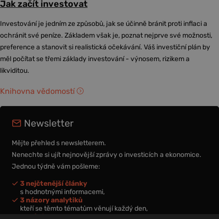
Jak začít investovat
Investování je jedním ze způsobů, jak se účinně bránit proti inflaci a
ochránit své peníze. Základem však je, poznat nejprve své možnosti,
preference a stanovit si realistická očekávání. Váš investiční plán by
měl počítat se třemi základy investování - výnosem, rizikem a
likviditou.
Knihovna vědomostí
Newsletter
Mějte přehled s newsletterem.
Nenechte si ujít nejnovější zprávy o investicích a ekonomice.
Jednou týdně vám pošleme:
3 nejčtenější články
s hodnotnými informacemi,
3 názory analytiků
kteří se těmto tématům věnují každý den,
nová videa a podcasty