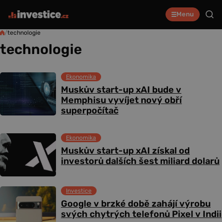
Menu
/
technologie
technologie
Ekonomika
Muskův start-up xAI bude v
Memphisu vyvíjet nový obří
superpočítač
Ekonomika
Muskův start-up xAI získal od
investorů dalších šest miliard dolarů
Investice
Google v brzké době zahájí výrobu
svých chytrých telefonů Pixel v Indii