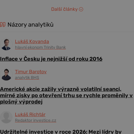
Další články
Názory analytiků
Lukáš Kovanda
hlavní ekonom Trinity Bank
Inflace v Česku je nejnižší od roku 2016
Timur Barotov
analytik BHS
Americké akcie zažily výrazně volatilní seanci,
mírné zisky po otevření trhu se rychle proměnily v
plošný výprodej
Lukáš Richtár
Redaktor investice.cz
Udržitelné investice v roce 2026: Mezi lídry by