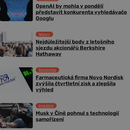
OpenAI by mohla v pondělí
představit konkurenta vyhledávače
Googlu
Názory
Nejdůležitejší body z letošního
sjezdu akcionářů Berkshire
Hathaway
Ekonomika
Farmaceutická firma Novo Nordisk
zvýšila čtvrtletní zisk a zlepšila
výhled
Investice
Musk v Číně pohnul s technologií
samořízení