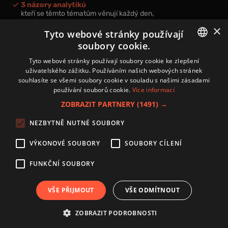
3 názory analytiků
kteří se těmto tématům věnují každý den,
nová videa a podcasty
×
k prohloubení vašich znalostí.
Tyto webové stránky používají
soubory cookie.
CZECH
Tyto webové stránky používají soubory cookie ke zlepšení
uživatelského zážitku. Používáním našich webových stránek
CZ
souhlasíte se všemi soubory cookie v souladu s našimi zásadami
Přihlášením k newsletteru vyjadřujete svůj souhlas s
podmínkami
používání souborů cookie.
Více informací
zpracování osobních údajů
.
ZOBRAZIT PARTNERY
(1491) →
Kontakt
NEZBYTNĚ NUTNÉ SOUBORY
Zásady používání souborů cookies
Zpracování osobních údajů
VÝKONOVÉ SOUBORY
SOUBORY CÍLENÍ
Autoři
Nastavení cookies
FUNKČNÍ SOUBORY
VŠE PŘIJMOUT
VŠE ODMÍTNOUT
Copyright 2024 © Investice.cz. Všechna práva vyhrazena.
ZOBRAZIT PODROBNOSTI
Publikování nebo další šíření obsahu serveru www.investice.cz není možné bez
souhlasu provozovatele portálu.