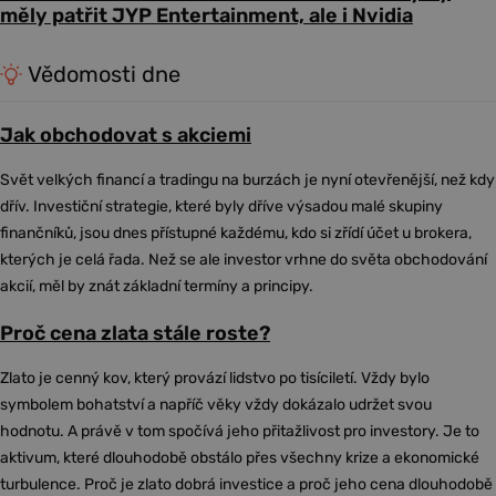
měly patřit JYP Entertainment, ale i Nvidia
Vědomosti dne
Jak obchodovat s akciemi
Svět velkých financí a tradingu na burzách je nyní otevřenější, než kdy
dřív. Investiční strategie, které byly dříve výsadou malé skupiny
finančníků, jsou dnes přístupné každému, kdo si zřídí účet u brokera,
kterých je celá řada. Než se ale investor vrhne do světa obchodování
akcií, měl by znát základní termíny a principy.
Proč cena zlata stále roste?
Zlato je cenný kov, který provází lidstvo po tisíciletí. Vždy bylo
symbolem bohatství a napříč věky vždy dokázalo udržet svou
hodnotu. A právě v tom spočívá jeho přitažlivost pro investory. Je to
aktivum, které dlouhodobě obstálo přes všechny krize a ekonomické
turbulence. Proč je zlato dobrá investice a proč jeho cena dlouhodobě