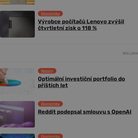
Ekonomika
Výrobce počítačů Lenovo zvýšil
čtvrtletní zisk o 118 %
REKLAMA
Názory
Optimální investiční portfolio do
příštích let
Ekonomika
Reddit podepsal smlouvu s OpenAI
Ekonomika