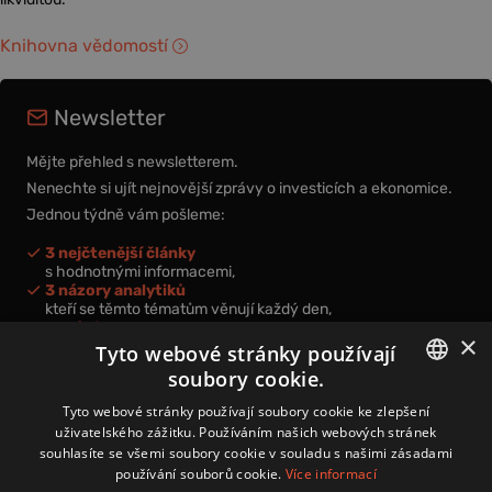
Knihovna vědomostí
Newsletter
Mějte přehled s newsletterem.
Nenechte si ujít nejnovější zprávy o investicích a ekonomice.
Jednou týdně vám pošleme:
3 nejčtenější články
s hodnotnými informacemi,
3 názory analytiků
kteří se těmto tématům věnují každý den,
nová videa a podcasty
×
k prohloubení vašich znalostí.
Tyto webové stránky používají
soubory cookie.
CZECH
Tyto webové stránky používají soubory cookie ke zlepšení
uživatelského zážitku. Používáním našich webových stránek
CZ
souhlasíte se všemi soubory cookie v souladu s našimi zásadami
Přihlášením k newsletteru vyjadřujete svůj souhlas s
podmínkami
používání souborů cookie.
Více informací
zpracování osobních údajů
.