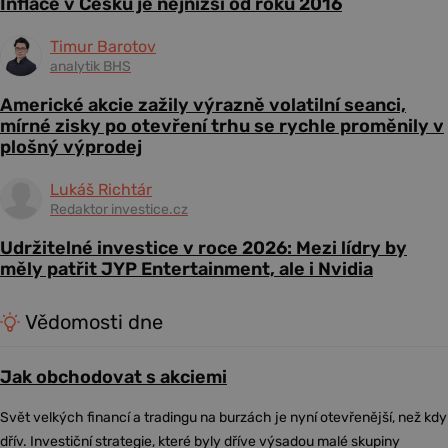
Inflace v Česku je nejnižší od roku 2016
Timur Barotov
analytik BHS
Americké akcie zažily výrazně volatilní seanci,
mírné zisky po otevření trhu se rychle proměnily v
plošný výprodej
Lukáš Richtár
Redaktor investice.cz
Udržitelné investice v roce 2026: Mezi lídry by
měly patřit JYP Entertainment, ale i Nvidia
Vědomosti dne
Jak obchodovat s akciemi
Svět velkých financí a tradingu na burzách je nyní otevřenější, než kdy
dřív. Investiční strategie, které byly dříve výsadou malé skupiny