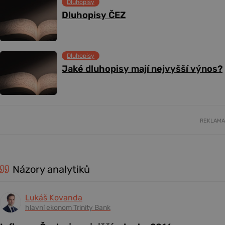
Dluhopisy
Dluhopisy ČEZ
Dluhopisy
Jaké dluhopisy mají nejvyšší výnos?
REKLAMA
Názory analytiků
Lukáš Kovanda
hlavní ekonom Trinity Bank