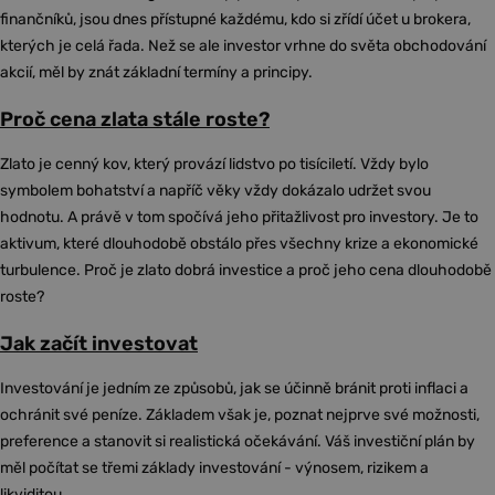
finančníků, jsou dnes přístupné každému, kdo si zřídí účet u brokera,
kterých je celá řada. Než se ale investor vrhne do světa obchodování
akcií, měl by znát základní termíny a principy.
Proč cena zlata stále roste?
Zlato je cenný kov, který provází lidstvo po tisíciletí. Vždy bylo
symbolem bohatství a napříč věky vždy dokázalo udržet svou
hodnotu. A právě v tom spočívá jeho přitažlivost pro investory. Je to
aktivum, které dlouhodobě obstálo přes všechny krize a ekonomické
turbulence. Proč je zlato dobrá investice a proč jeho cena dlouhodobě
roste?
Jak začít investovat
Investování je jedním ze způsobů, jak se účinně bránit proti inflaci a
ochránit své peníze. Základem však je, poznat nejprve své možnosti,
preference a stanovit si realistická očekávání. Váš investiční plán by
měl počítat se třemi základy investování - výnosem, rizikem a
likviditou.