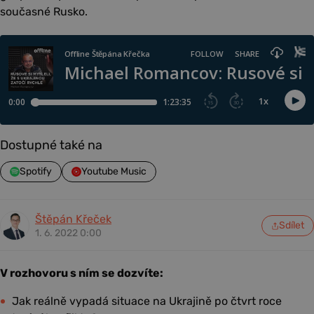
současné Rusko.
Dostupné také na
Spotify
Youtube Music
Štěpán Křeček
Sdílet
1. 6. 2022 0:00
V rozhovoru s ním se dozvíte:
Jak reálně vypadá situace na Ukrajině po čtvrt roce