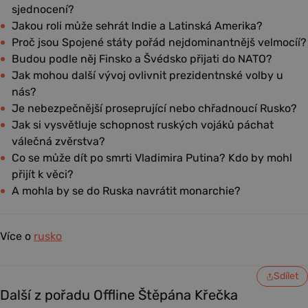
sjednocení?
Jakou roli může sehrát Indie a Latinská Amerika?
Proč jsou Spojené státy pořád nejdominantnějš velmocíí?
Budou podle něj Finsko a Švédsko přijati do NATO?
Jak mohou další vývoj ovlivnit prezidentnské volby u
nás?
Je nebezpečnější proseprující nebo chřadnoucí Rusko?
Jak si vysvětluje schopnost ruských vojáků páchat
válečná zvěrstva?
Co se může dít po smrti Vladimira Putina? Kdo by mohl
přijít k věci?
A mohla by se do Ruska navrátit monarchie?
Více o
rusko
Sdílet
Další z pořadu Offline Štěpána Křečka