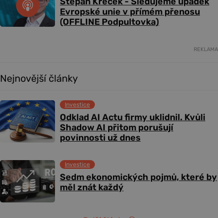
Štěpán Křeček - Sledujeme úpadek
Evropské unie v přímém přenosu
(OFFLINE Podpultovka)
REKLAMA
Nejnovější články
Investice
Odklad AI Actu firmy uklidnil. Kvůli
Shadow AI přitom porušují
povinnosti už dnes
Investice
Sedm ekonomických pojmů, které by
měl znát každý