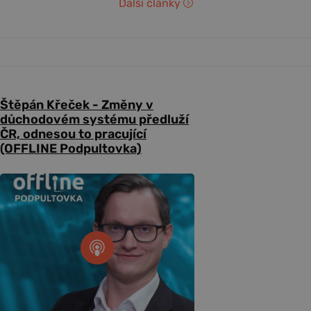
Další články
Štěpán Křeček - Změny v
důchodovém systému předluží
ČR, odnesou to pracující
(OFFLINE Podpultovka)