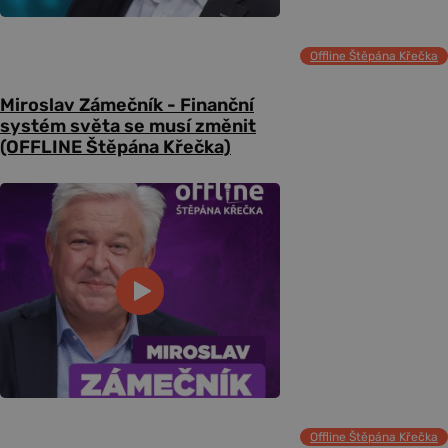
Offline Štěpána Křečka
Miroslav Zámečník - Finanční
systém světa se musí změnit
(OFFLINE Štěpána Křečka)
Offline Štěpána Křečka