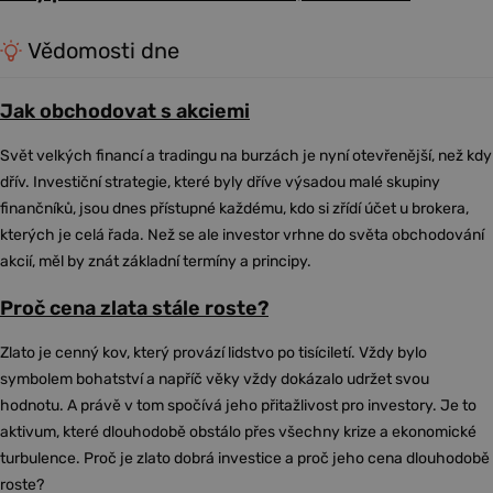
Vědomosti dne
Jak obchodovat s akciemi
Svět velkých financí a tradingu na burzách je nyní otevřenější, než kdy
dřív. Investiční strategie, které byly dříve výsadou malé skupiny
finančníků, jsou dnes přístupné každému, kdo si zřídí účet u brokera,
kterých je celá řada. Než se ale investor vrhne do světa obchodování
akcií, měl by znát základní termíny a principy.
Proč cena zlata stále roste?
Zlato je cenný kov, který provází lidstvo po tisíciletí. Vždy bylo
symbolem bohatství a napříč věky vždy dokázalo udržet svou
hodnotu. A právě v tom spočívá jeho přitažlivost pro investory. Je to
aktivum, které dlouhodobě obstálo přes všechny krize a ekonomické
turbulence. Proč je zlato dobrá investice a proč jeho cena dlouhodobě
roste?