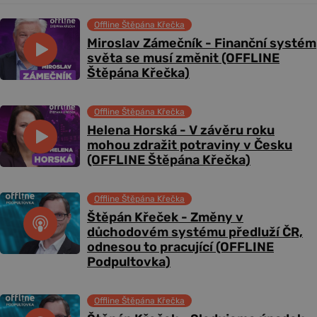
Offline Štěpána Křečka
Miroslav Zámečník - Finanční systém
světa se musí změnit (OFFLINE
Štěpána Křečka)
Offline Štěpána Křečka
Helena Horská - V závěru roku
mohou zdražit potraviny v Česku
(OFFLINE Štěpána Křečka)
Offline Štěpána Křečka
Štěpán Křeček - Změny v
důchodovém systému předluží ČR,
odnesou to pracující (OFFLINE
Podpultovka)
Offline Štěpána Křečka