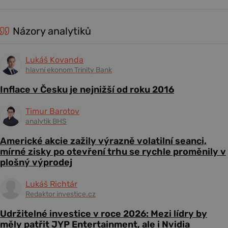
Názory analytiků
Lukáš Kovanda
hlavní ekonom Trinity Bank
Inflace v Česku je nejnižší od roku 2016
Timur Barotov
analytik BHS
Americké akcie zažily výrazně volatilní seanci,
mírné zisky po otevření trhu se rychle proměnily v
plošný výprodej
Lukáš Richtár
Redaktor investice.cz
Udržitelné investice v roce 2026: Mezi lídry by
měly patřit JYP Entertainment, ale i Nvidia