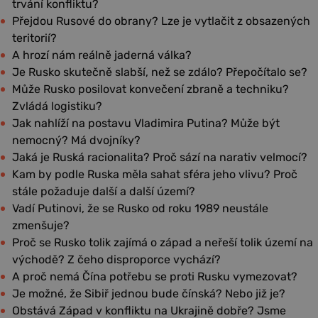
trvání konfliktu?
Přejdou Rusové do obrany? Lze je vytlačit z obsazených
teritorií?
A hrozí nám reálně jaderná válka?
Je Rusko skutečně slabší, než se zdálo? Přepočítalo se?
Může Rusko posilovat konvečení zbraně a techniku?
Zvládá logistiku?
Jak nahlíží na postavu Vladimira Putina? Může být
nemocný? Má dvojníky?
Jaká je Ruská racionalita? Proč sází na narativ velmocí?
Kam by podle Ruska měla sahat sféra jeho vlivu? Proč
stále požaduje další a další území?
Vadí Putinovi, že se Rusko od roku 1989 neustále
zmenšuje?
Proč se Rusko tolik zajímá o západ a neřeší tolik území na
východě? Z čeho disproporce vychází?
A proč nemá Čína potřebu se proti Rusku vymezovat?
Je možné, že Sibiř jednou bude čínská? Nebo již je?
Obstává Západ v konfliktu na Ukrajině dobře? Jsme