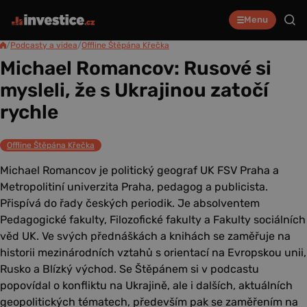
Menu
/
Podcasty a videa
/
Offline Štěpána Křečka
Michael Romancov: Rusové si
mysleli, že s Ukrajinou zatočí
rychle
Offline Štěpána Křečka
Michael Romancov je politický geograf UK FSV Praha a
Metropolitiní univerzita Praha, pedagog a publicista.
Přispívá do řady českých periodik. Je absolventem
Pedagogické fakulty, Filozofické fakulty a Fakulty sociálních
věd UK. Ve svých přednáškách a knihách se zaměřuje na
historii mezinárodních vztahů s orientací na Evropskou unii,
Rusko a Blízký východ. Se Štěpánem si v podcastu
popovídal o konfliktu na Ukrajině, ale i dalších, aktuálních
geopolitických tématech, především pak se zaměřením na