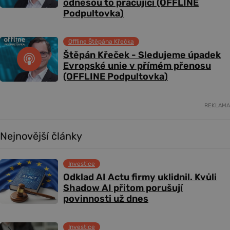
odnesou to pracující (OFFLINE
Podpultovka)
Offline Štěpána Křečka
Štěpán Křeček - Sledujeme úpadek
Evropské unie v přímém přenosu
(OFFLINE Podpultovka)
REKLAMA
Nejnovější články
Investice
Odklad AI Actu firmy uklidnil. Kvůli
Shadow AI přitom porušují
povinnosti už dnes
Investice