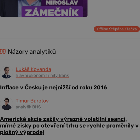
Offline Štěpána Křečka
Názory analytiků
Lukáš Kovanda
hlavní ekonom Trinity Bank
Inflace v Česku je nejnižší od roku 2016
Timur Barotov
analytik BHS
Americké akcie zažily výrazně volatilní seanci,
mírné zisky po otevření trhu se rychle proměnily v
plošný výprodej