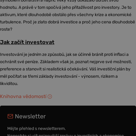
symbolem bohatství a napříč věky vždy dokázalo udržet svou
hodnotu. A právě v tom spočívá jeho přitažlivost pro investory. Je to
aktivum, které dlouhodobě obstálo přes všechny krize a ekonomické
turbulence. Proč je zlato dobrá investice a proč jeho cena dlouhodobě
roste?
Jak začít investovat
Investování je jedním ze způsobů, jak se účinně bránit proti inflaci a
ochránit své peníze. Základem však je, poznat nejprve své možnosti,
preference a stanovit si realistická očekávání. Váš investiční plán by
měl počítat se třemi základy investování - výnosem, rizikem a
likviditou.
Knihovna vědomostí
Newsletter
Mějte přehled s newsletterem.
Nenechte si ujít nejnovější zprávy o investicích a ekonomice.