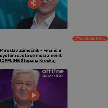
Offline Štěpána Křečka
Miroslav Zámečník - Finanční
systém světa se musí změnit
(OFFLINE Štěpána Křečka)