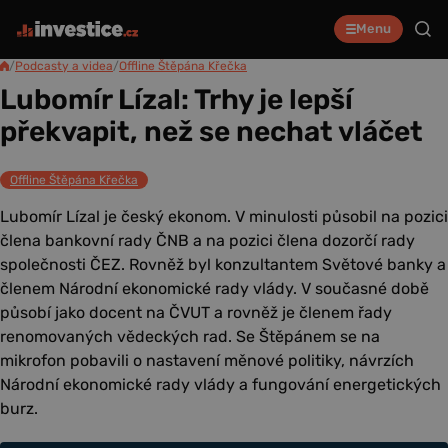
Menu
/
Podcasty a videa
/
Offline Štěpána Křečka
Lubomír Lízal: Trhy je lepší
překvapit, než se nechat vláčet
Offline Štěpána Křečka
Lubomír Lízal je český ekonom. V minulosti působil na pozici
člena bankovní rady ČNB a na pozici člena dozorčí rady
společnosti ČEZ. Rovněž byl konzultantem Světové banky a
členem Národní ekonomické rady vlády. V současné době
působí jako docent na ČVUT a rovněž je členem řady
renomovaných vědeckých rad. Se Štěpánem se na
mikrofon pobavili o nastavení měnové politiky, návrzích
Národní ekonomické rady vlády a fungování energetických
burz.