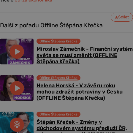
Sdílet
Další z pořadu Offline Štěpána Křečka
Offline Štěpána Křečka
Miroslav Zámečník - Finanční systém
světa se musí změnit (OFFLINE
Štěpána Křečka)
Offline Štěpána Křečka
Helena Horská - V závěru roku
mohou zdražit potraviny v Česku
(OFFLINE Štěpána Křečka)
Offline Štěpána Křečka
Štěpán Křeček - Změny v
důchodovém systému předluží ČR,