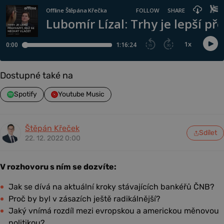
Dostupné také na
Spotify
Youtube Music
Štěpán Křeček
Sdílet
22. 12. 2022 0:00
V rozhovoru s ním se dozvíte:
Jak se dívá na aktuální kroky stávajících bankéřů ČNB?
Proč by byl v zásazích ještě radikálnější?
Jaký vnímá rozdíl mezi evropskou a americkou měnovou
politikou?