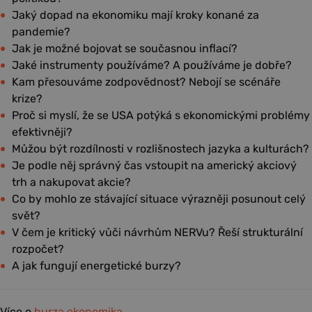
Jaký dopad na ekonomiku mají kroky konané za
pandemie?
Jak je možné bojovat se současnou inflací?
Jaké instrumenty používáme? A používáme je dobře?
Kam přesouváme zodpovědnost? Nebojí se scénáře
krize?
Proč si myslí, že se USA potýká s ekonomickými problémy
efektivněji?
Můžou být rozdílnosti v rozlišnostech jazyka a kulturách?
Je podle něj správný čas vstoupit na americký akciový
trh a nakupovat akcie?
Co by mohlo ze stávající situace výrazněji posunout celý
svět?
V čem je kritický vůči návrhům NERVu? Řeší strukturální
rozpočet?
A jak fungují energetické burzy?
Více o
burza
ekonomika