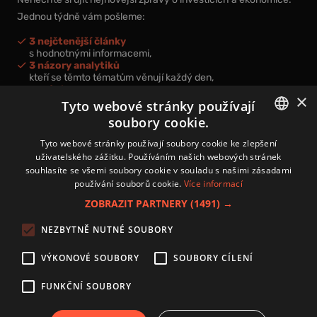
Jednou týdně vám pošleme:
3 nejčtenější články
s hodnotnými informacemi,
3 názory analytiků
kteří se těmto tématům věnují každý den,
nová videa a podcasty
×
k prohloubení vašich znalostí.
Tyto webové stránky používají
soubory cookie.
CZECH
Tyto webové stránky používají soubory cookie ke zlepšení
uživatelského zážitku. Používáním našich webových stránek
CZ
souhlasíte se všemi soubory cookie v souladu s našimi zásadami
Přihlášením k newsletteru vyjadřujete svůj souhlas s
podmínkami
používání souborů cookie.
Více informací
zpracování osobních údajů
.
ZOBRAZIT PARTNERY
(1491) →
Kontakt
NEZBYTNĚ NUTNÉ SOUBORY
Zásady používání souborů cookies
Zpracování osobních údajů
VÝKONOVÉ SOUBORY
SOUBORY CÍLENÍ
Autoři
Nastavení cookies
FUNKČNÍ SOUBORY