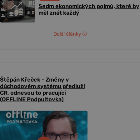
Sedm ekonomických pojmů, které by
měl znát každý
Další články
Štěpán Křeček - Změny v
důchodovém systému předluží
ČR, odnesou to pracující
(OFFLINE Podpultovka)