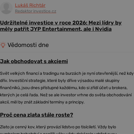
Lukáš Richtár
Redaktor investice.cz
Udržitelné investice v roce 2026: Mezi lídry by
měly patřit JYP Entertainment, ale i Nvidia
Vědomosti dne
Jak obchodovat s akciemi
Svět velkých financí a tradingu na burzách je nyní otevřenější, než kdy
dřív. Investiční strategie, které byly dříve výsadou malé skupiny
finančníků, jsou dnes přístupné každému, kdo si zřídí účet u brokera,
kterých je celá řada. Než se ale investor vrhne do světa obchodování
akcií, měl by znát základní termíny a principy.
Proč cena zlata stále roste?
Zlato je cenný kov, který provází lidstvo po tisíciletí. Vždy bylo