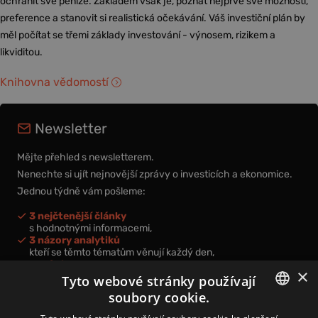
ochránit své peníze. Základem však je, poznat nejprve své možnosti,
preference a stanovit si realistická očekávání. Váš investiční plán by
měl počítat se třemi základy investování - výnosem, rizikem a
likviditou.
Knihovna vědomostí
Newsletter
Mějte přehled s newsletterem.
Nenechte si ujít nejnovější zprávy o investicích a ekonomice.
Jednou týdně vám pošleme:
3 nejčtenější články
s hodnotnými informacemi,
3 názory analytiků
kteří se těmto tématům věnují každý den,
nová videa a podcasty
×
k prohloubení vašich znalostí.
Tyto webové stránky používají
soubory cookie.
CZECH