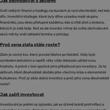
Jak obchodovat s akciemi
Svět velkých financí a tradingu na burzách je nyní otevřenější, než kdy
dřív. Investiční strategie, které byly dříve výsadou malé skupiny
finančníků, jsou dnes přístupné každému, kdo si zřídí účet u brokera,
kterých je celá řada. Než se ale investor vrhne do světa obchodování
akcií, měl by znát základní termíny a principy.
Proč cena zlata stále roste?
Zlato je cenný kov, který provází lidstvo po tisíciletí. Vždy bylo
symbolem bohatství a napříč věky vždy dokázalo udržet svou
hodnotu. A právě v tom spočívá jeho přitažlivost pro investory. Je to
aktivum, které dlouhodobě obstálo přes všechny krize a ekonomické
turbulence. Proč je zlato dobrá investice a proč jeho cena dlouhodobě
roste?
Jak začít investovat
Investování je jedním ze způsobů, jak se účinně bránit proti inflaci a