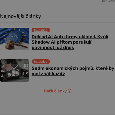
REKLAMA
Nejnovější články
Investice
Odklad AI Actu firmy uklidnil. Kvůli
Shadow AI přitom porušují
povinnosti už dnes
Investice
Sedm ekonomických pojmů, které by
měl znát každý
Další články