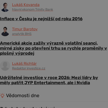
Lukáš Kovanda
hlavní ekonom Trinity Bank
Inflace v Česku je nejnižší od roku 2016
Timur Barotov
analytik BHS
Americké akcie zažily výrazně volatilní seanci,
mírné zisky po otevření trhu se rychle proměnily v
plošný výprodej
Lukáš Richtár
Redaktor investice.cz
Udržitelné investice v roce 2026: Mezi lídry by
měly patřit JYP Entertainment, ale i Nvidia
Vědomosti dne