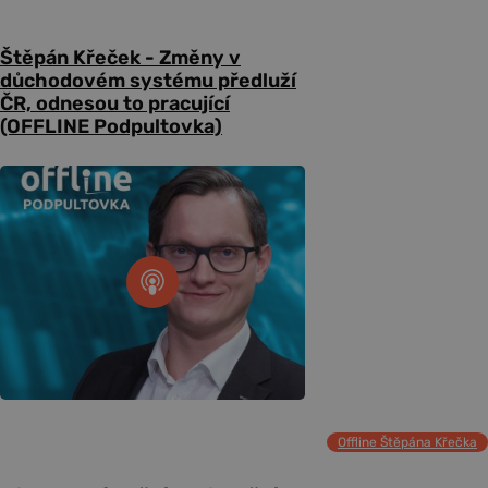
Štěpán Křeček - Změny v
důchodovém systému předluží
ČR, odnesou to pracující
(OFFLINE Podpultovka)
Offline Štěpána Křečka