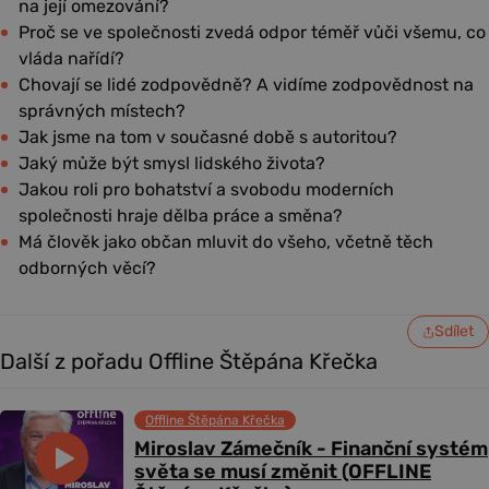
na její omezování?
Proč se ve společnosti zvedá odpor téměř vůči všemu, co
vláda nařídí?
Chovají se lidé zodpovědně? A vidíme zodpovědnost na
správných místech?
Jak jsme na tom v současné době s autoritou?
Jaký může být smysl lidského života?
Jakou roli pro bohatství a svobodu moderních
společnosti hraje dělba práce a směna?
Má člověk jako občan mluvit do všeho, včetně těch
odborných věcí?
Sdílet
Další z pořadu Offline Štěpána Křečka
Offline Štěpána Křečka
Miroslav Zámečník - Finanční systém
světa se musí změnit (OFFLINE