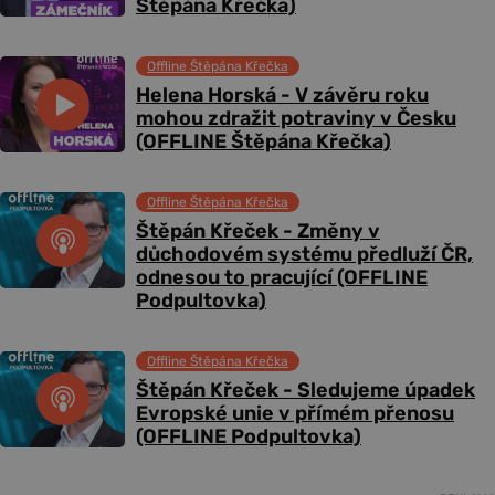
Štěpána Křečka)
Offline Štěpána Křečka
Helena Horská - V závěru roku
mohou zdražit potraviny v Česku
(OFFLINE Štěpána Křečka)
Offline Štěpána Křečka
Štěpán Křeček - Změny v
důchodovém systému předluží ČR,
odnesou to pracující (OFFLINE
Podpultovka)
Offline Štěpána Křečka
Štěpán Křeček - Sledujeme úpadek
Evropské unie v přímém přenosu
(OFFLINE Podpultovka)