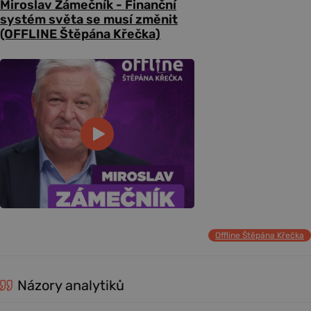
Miroslav Zámečník - Finanční
systém světa se musí změnit
(OFFLINE Štěpána Křečka)
Offline Štěpána Křečka
Názory analytiků