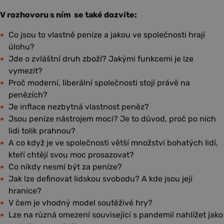
V rozhovoru s ním se také dozvíte:
Co jsou to vlastně peníze a jakou ve společnosti hrají
úlohu?
Jde o zvláštní druh zboží? Jakými funkcemi je lze
vymezit?
Proč moderní, liberální společnosti stojí právě na
penězích?
Je inflace nezbytná vlastnost peněz?
Jsou peníze nástrojem moci? Je to důvod, proč po nich
lidi tolik prahnou?
A co když je ve společnosti větší množství bohatých lidí,
kteří chtějí svou moc prosazovat?
Co nikdy nesmí být za peníze?
Jak lze definovat lidskou svobodu? A kde jsou její
hranice?
V čem je vhodný model soutěživé hry?
Lze na různá omezení související s pandemií nahlížet jako