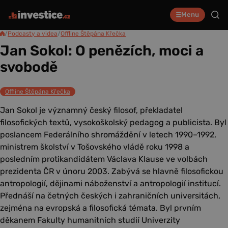
Menu
/
Podcasty a videa
/
Offline Štěpána Křečka
Jan Sokol: O penězích, moci a
svobodě
Offline Štěpána Křečka
Jan Sokol je významný český filosof, překladatel
filosofických textů, vysokoškolský pedagog a publicista. Byl
poslancem Federálního shromáždění v letech 1990–1992,
ministrem školství v Tošovského vládě roku 1998 a
posledním protikandidátem Václava Klause ve volbách
prezidenta ČR v únoru 2003. Zabývá se hlavně filosofickou
antropologií, dějinami náboženství a antropologií institucí.
Přednáší na četných českých i zahraničních universitách,
zejména na evropská a filosofická témata. Byl prvním
děkanem Fakulty humanitních studií Univerzity