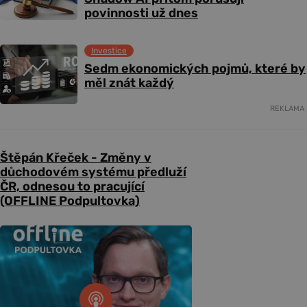
povinnosti už dnes
Investice
Sedm ekonomických pojmů, které by
měl znát každý
REKLAMA
Štěpán Křeček - Změny v
důchodovém systému předluží
ČR, odnesou to pracující
(OFFLINE Podpultovka)