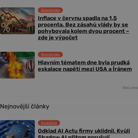
Ekonomika
Inflace v červnu spadla na 1,5
procenta. Bez zásahů vlády by se
pohybovala kolem dvou procent –
zde je výpočet
Ekonomika
Hlavním tématem dne byla prudká
eskalace napětí mezi USA a Íránem
REKLAMA
Nejnovější články
Investice
Odklad AI Actu firmy uklidnil. Kvůli
Shadow AI přitom porušují