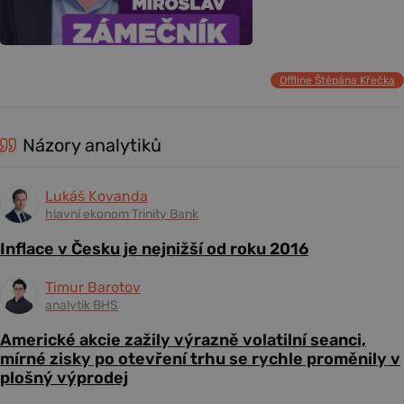
Offline Štěpána Křečka
Názory analytiků
Lukáš Kovanda
hlavní ekonom Trinity Bank
Inflace v Česku je nejnižší od roku 2016
Timur Barotov
analytik BHS
Americké akcie zažily výrazně volatilní seanci,
mírné zisky po otevření trhu se rychle proměnily v
plošný výprodej