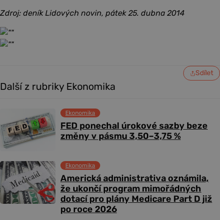
Zdroj: deník Lidových novin, pátek 25. dubna 2014
Sdílet
Další z rubriky Ekonomika
Ekonomika
FED ponechal úrokové sazby beze
změny v pásmu 3,50–3,75 %
Ekonomika
Americká administrativa oznámila,
že ukončí program mimořádných
dotací pro plány Medicare Part D již
po roce 2026