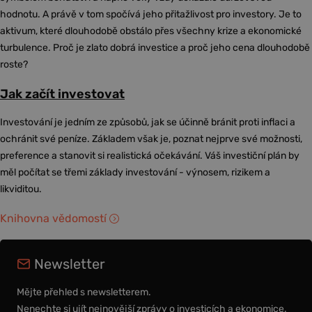
hodnotu. A právě v tom spočívá jeho přitažlivost pro investory. Je to
aktivum, které dlouhodobě obstálo přes všechny krize a ekonomické
turbulence. Proč je zlato dobrá investice a proč jeho cena dlouhodobě
roste?
Jak začít investovat
Investování je jedním ze způsobů, jak se účinně bránit proti inflaci a
ochránit své peníze. Základem však je, poznat nejprve své možnosti,
preference a stanovit si realistická očekávání. Váš investiční plán by
měl počítat se třemi základy investování - výnosem, rizikem a
likviditou.
Knihovna vědomostí
Newsletter
Mějte přehled s newsletterem.
Nenechte si ujít nejnovější zprávy o investicích a ekonomice.