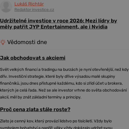
Lukáš Richtár
Redaktor investice.cz
Udržitelné investice v roce 2026: Mezi lídry by
měly patřit JYP Entertainment, ale i Nvidia
Vědomosti dne
Jak obchodovat s akciemi
Svět velkých financí a tradingu na burzách je nyní otevřenější, než kdy
dřív. Investiční strategie, které byly dříve výsadou malé skupiny
finančníků, jsou dnes přístupné každému, kdo si zřídí účet u brokera,
kterých je celá řada. Než se ale investor vrhne do světa obchodování
akcií, měl by znát základní termíny a principy.
Proč cena zlata stále roste?
Zlato je cenný kov, který provází lidstvo po tisíciletí. Vždy bylo
symbolem bohatství a napříč věky vždy dokázalo udržet svou