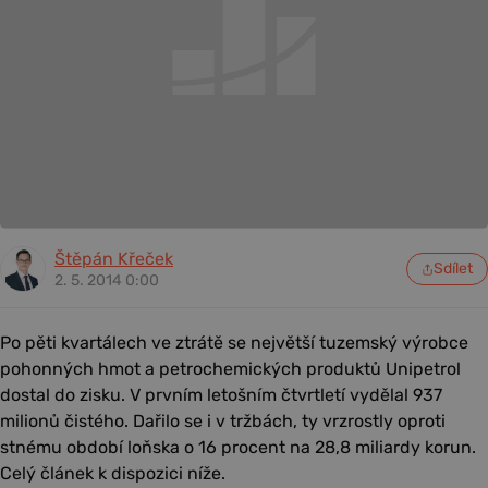
Štěpán Křeček
Sdílet
2. 5. 2014 0:00
Po pěti kvartálech ve ztrátě se největší tuzemský výrobce
pohonných hmot a petrochemických produktů Unipetrol
dostal do zisku. V prvním letošním čtvrtletí vydělal 937
milionů čistého. Dařilo se i v tržbách, ty vrzrostly oproti
stnému období loňska o 16 procent na 28,8 miliardy korun.
Celý článek k dispozici níže.