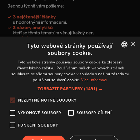
Jednou týdně vám pošleme:
3 nejčtenější články
s hodnotnými informacemi,
3 názory analytiků
kteří se těmto tématům věnují každý den,
nová videa a podcasty
×
k prohloubení vašich znalostí.
Tyto webové stránky používají
soubory cookie.
CZECH
Tyto webové stránky používají soubory cookie ke zlepšení
uživatelského zážitku. Používáním našich webových stránek
CZ
souhlasíte se všemi soubory cookie v souladu s našimi zásadami
Přihlášením k newsletteru vyjadřujete svůj souhlas s
podmínkami
používání souborů cookie.
Více informací
zpracování osobních údajů
.
ZOBRAZIT PARTNERY
(1491) →
Kontakt
NEZBYTNĚ NUTNÉ SOUBORY
Zásady používání souborů cookies
Zpracování osobních údajů
VÝKONOVÉ SOUBORY
SOUBORY CÍLENÍ
Autoři
Nastavení cookies
FUNKČNÍ SOUBORY