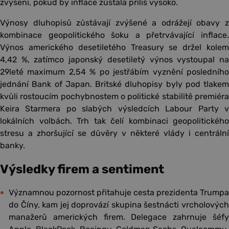
zvýšení, pokud by inflace zůstala příliš vysoko.
Výnosy dluhopisů zůstávají zvýšené a odrážejí obavy z
kombinace geopolitického šoku a přetrvávající inflace.
Výnos amerického desetiletého Treasury se držel kolem
4,42 %, zatímco japonský desetiletý výnos vystoupal na
29leté maximum 2,54 % po jestřábím vyznění posledního
jednání Bank of Japan. Britské dluhopisy byly pod tlakem
kvůli rostoucím pochybnostem o politické stabilitě premiéra
Keira Starmera po slabých výsledcích Labour Party v
lokálních volbách. Trh tak čelí kombinaci geopolitického
stresu a zhoršující se důvěry v některé vlády i centrální
banky.
Výsledky firem a sentiment
Významnou pozornost přitahuje cesta prezidenta Trumpa
do Číny, kam jej doprovází skupina šestnácti vrcholových
manažerů amerických firem. Delegace zahrnuje šéfy