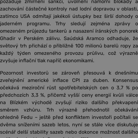
požaduje zmírnění sankcí, uvolnění námořní blokády a
zachování částečné kontroly nad lodní dopravou v oblasti,
zatímco USA odmítají jakékoli ústupky bez širší dohody o
jaderném programu. Trhy sledují zejména zprávy o
omezeném průjezdu tankerů a nasazení íránských ponorek
Ghadir v Perském zálivu. Saúdská Aramco odhaduje, že
světový trh přichází o přibližně 100 milionů barelů ropy za
každý týden omezeného provozu průlivu, což výrazně
zvyšuje inflační tlak napříč ekonomikami.
Pozornost investorů se zároveň přesouvá k dnešnímu
zveřejnění americké inflace CPI za duben. Konsensus
očekává meziroční růst spotřebitelských cen o 3,7 % po
předchozích 3,3 %, přičemž vyšší ceny energií kvůli válce
na Blízkém východě zvyšují riziko dalšího překvapení
směrem vzhůru. Trh výrazně přehodnotil očekávání
ohledně Fedu – ještě před konfliktem investoři počítali se
dvěma sníženími sazeb letos, nyní se stále více diskutuje
scénář delší stability sazeb nebo dokonce možnost dalšího