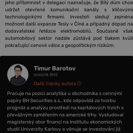
jeho přítomnost v delegaci naznačuje, že Bílý dům chce
udržet otevřené komunikační kanály s klíčovými
technologickými firmami. Investoři sledují zejména
možnost další expanze Tesly v Číně a případný dopad na
dodavatelské řetězce elektromobilů. Současně však
automobilový sektor nadále zůstává pod tlakem kvůli
pokračující cenové válce a geopolitickým rizikům.
Timur Barotov
analytik BHS
Další články autora
Pracuje na pozici analytika u obchodníka s cennými
papíry BH Securities a.s., kde odpovídá za tvorbu
prognóz a analýzu prostředí na kapitálových trzích s
převážným zaměřením na americké trhy. Vystudoval
magisterský obor financí na Institutu ekonomických
studií Univerzity Karlovy a věnuje se investování již