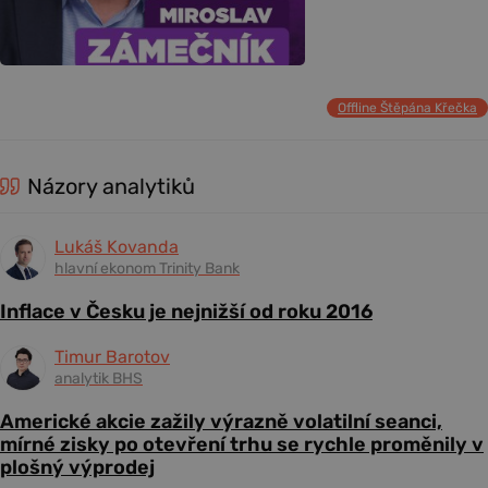
Offline Štěpána Křečka
Názory analytiků
Lukáš Kovanda
hlavní ekonom Trinity Bank
Inflace v Česku je nejnižší od roku 2016
Timur Barotov
analytik BHS
Americké akcie zažily výrazně volatilní seanci,
mírné zisky po otevření trhu se rychle proměnily v
plošný výprodej