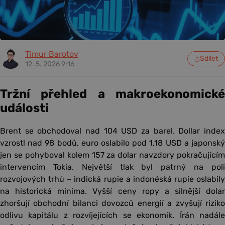
Timur Barotov
Sdílet
12. 5. 2026 9:16
Tržní přehled a makroekonomické
události
Brent se obchodoval nad 104 USD za barel. Dollar index
vzrostl nad 98 bodů, euro oslabilo pod 1,18 USD a japonský
jen se pohyboval kolem 157 za dolar navzdory pokračujícím
intervencím Tokia. Největší tlak byl patrný na poli
rozvojových trhů – indická rupie a indonéská rupie oslabily
na historická minima. Vyšší ceny ropy a silnější dolar
zhoršují obchodní bilanci dovozců energií a zvyšují riziko
odlivu kapitálu z rozvíjejících se ekonomik. Írán nadále