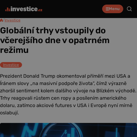
Menu
/
Investice
Globální trhy vstoupily do
včerejšího dne v opatrném
režimu
Investice
Prezident Donald Trump okomentoval příměří mezi USA a
Íránem slovy „na masivní podpoře života“, čímž výrazně
zhoršil sentiment kolem dalšího vývoje na Blízkém východě.
Trhy reagovali růstem cen ropy a posílením amerického
dolaru, zatímco akciové futures v USA i Evropě nyní mírně
oslabují.