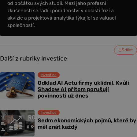
od počátku svých studií. Mezi jeho profesní
zkušenosti se řadí i poradenství v oblasti fúzí a
akvizic a projektová analytika týkající se valuací
společností.
Sdílet
Další z rubriky Investice
Investice
Odklad AI Actu firmy uklidnil. Kvůli
Shadow AI přitom porušují
povinnosti už dnes
Investice
Sedm ekonomických pojmů, které by
měl znát každý