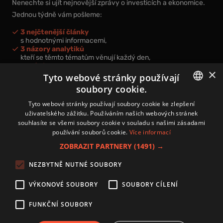
Nenechte si ujít nejnovější zprávy o investicích a ekonomice.
Jednou týdně vám pošleme:
3 nejčtenější články
s hodnotnými informacemi,
3 názory analytiků
kteří se těmto tématům věnují každý den,
nová videa a podcasty
×
k prohloubení vašich znalostí.
Tyto webové stránky používají
soubory cookie.
CZECH
Tyto webové stránky používají soubory cookie ke zlepšení
uživatelského zážitku. Používáním našich webových stránek
CZ
souhlasíte se všemi soubory cookie v souladu s našimi zásadami
Přihlášením k newsletteru vyjadřujete svůj souhlas s
podmínkami
používání souborů cookie.
Více informací
zpracování osobních údajů
.
ZOBRAZIT PARTNERY
(1491) →
Kontakt
NEZBYTNĚ NUTNÉ SOUBORY
Zásady používání souborů cookies
Zpracování osobních údajů
VÝKONOVÉ SOUBORY
SOUBORY CÍLENÍ
Autoři
Nastavení cookies
FUNKČNÍ SOUBORY