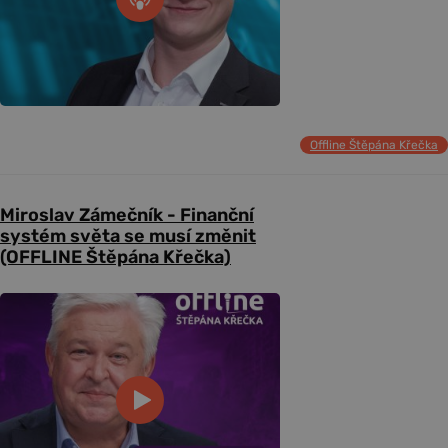
Offline Štěpána Křečka
Miroslav Zámečník - Finanční
systém světa se musí změnit
(OFFLINE Štěpána Křečka)