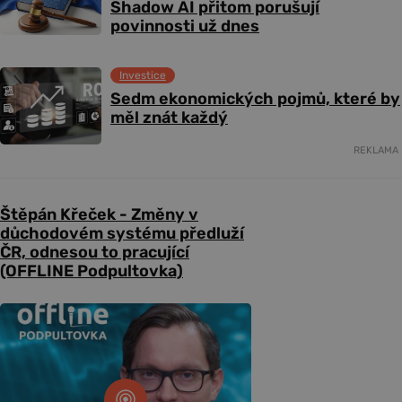
Shadow AI přitom porušují
povinnosti už dnes
Investice
Sedm ekonomických pojmů, které by
měl znát každý
REKLAMA
Štěpán Křeček - Změny v
důchodovém systému předluží
ČR, odnesou to pracující
(OFFLINE Podpultovka)