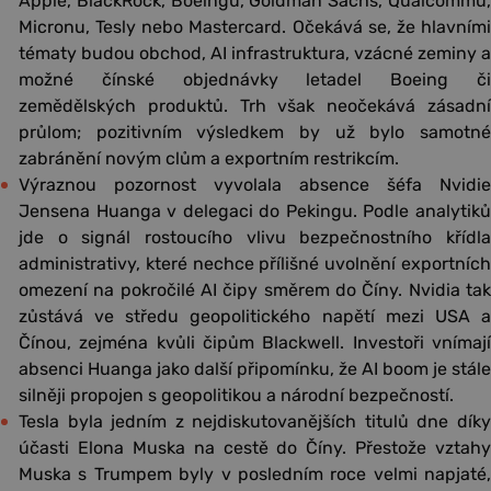
Apple, BlackRock, Boeingu, Goldman Sachs, Qualcommu,
Micronu, Tesly nebo Mastercard. Očekává se, že hlavními
tématy budou obchod, AI infrastruktura, vzácné zeminy a
možné čínské objednávky letadel Boeing či
zemědělských produktů. Trh však neočekává zásadní
průlom; pozitivním výsledkem by už bylo samotné
zabránění novým clům a exportním restrikcím.
Výraznou pozornost vyvolala absence šéfa Nvidie
Jensena Huanga v delegaci do Pekingu. Podle analytiků
jde o signál rostoucího vlivu bezpečnostního křídla
administrativy, které nechce přílišné uvolnění exportních
omezení na pokročilé AI čipy směrem do Číny. Nvidia tak
zůstává ve středu geopolitického napětí mezi USA a
Čínou, zejména kvůli čipům Blackwell. Investoři vnímají
absenci Huanga jako další připomínku, že AI boom je stále
silněji propojen s geopolitikou a národní bezpečností.
Tesla byla jedním z nejdiskutovanějších titulů dne díky
účasti Elona Muska na cestě do Číny. Přestože vztahy
Muska s Trumpem byly v posledním roce velmi napjaté,