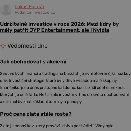
Lukáš Richtár
Redaktor investice.cz
Udržitelné investice v roce 2026: Mezi lídry by
měly patřit JYP Entertainment, ale i Nvidia
Vědomosti dne
Jak obchodovat s akciemi
Svět velkých financí a tradingu na burzách je nyní otevřenější, než kdy
dřív. Investiční strategie, které byly dříve výsadou malé skupiny
finančníků, jsou dnes přístupné každému, kdo si zřídí účet u brokera,
kterých je celá řada. Než se ale investor vrhne do světa obchodování
akcií, měl by znát základní termíny a principy.
Proč cena zlata stále roste?
Zlato je cenný kov, který provází lidstvo po tisíciletí. Vždy bylo