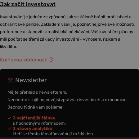
Jak začít investovat
Investování je jedním ze způsobů, jak se účinně bránit proti inflaci a
ochránit své peníze. Základem však je, poznat nejprve své možnosti,
preference a stanovit si realistická očekávání. Váš investiční plán by
měl počítat se třemi základy investování - výnosem, rizikem a
likviditou.
Knihovna vědomostí
Newsletter
Mějte přehled s newsletterem.
Nenechte si ujít nejnovější zprávy o investicích a ekonomice.
Jednou týdně vám pošleme:
3 nejčtenější články
s hodnotnými informacemi,
3 názory analytiků
kteří se těmto tématům věnují každý den,