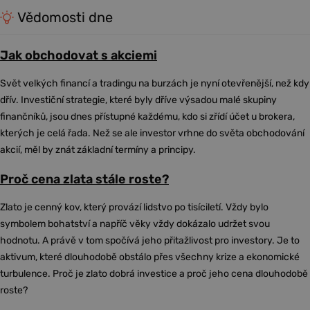
Vědomosti dne
Jak obchodovat s akciemi
Svět velkých financí a tradingu na burzách je nyní otevřenější, než kdy
dřív. Investiční strategie, které byly dříve výsadou malé skupiny
finančníků, jsou dnes přístupné každému, kdo si zřídí účet u brokera,
kterých je celá řada. Než se ale investor vrhne do světa obchodování
akcií, měl by znát základní termíny a principy.
Proč cena zlata stále roste?
Zlato je cenný kov, který provází lidstvo po tisíciletí. Vždy bylo
symbolem bohatství a napříč věky vždy dokázalo udržet svou
hodnotu. A právě v tom spočívá jeho přitažlivost pro investory. Je to
aktivum, které dlouhodobě obstálo přes všechny krize a ekonomické
turbulence. Proč je zlato dobrá investice a proč jeho cena dlouhodobě
roste?