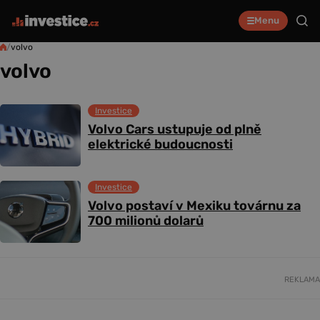
Menu
/
volvo
volvo
Investice
Volvo Cars ustupuje od plně
elektrické budoucnosti
Investice
Volvo postaví v Mexiku továrnu za
700 milionů dolarů
REKLAMA