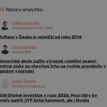
Názory analytiků
Lukáš Kovanda
hlavní ekonom Trinity Bank
Inflace v Česku je nejnižší od roku 2016
Timur Barotov
analytik BHS
Americké akcie zažily výrazně volatilní seanci,
mírné zisky po otevření trhu se rychle proměnily v
plošný výprodej
Lukáš Richtár
Redaktor investice.cz
Udržitelné investice v roce 2026: Mezi lídry by
měly patřit JYP Entertainment, ale i Nvidia