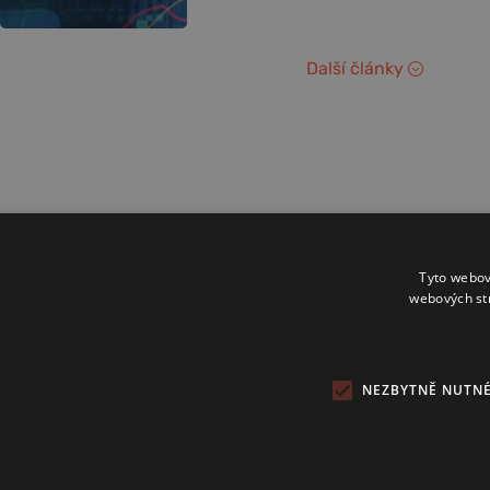
Další články
Tyto webov
webových st
NEZBYTNĚ NUTN
Copyright 2024 © Investice.cz. Všechna práva vyhrazena.
Publikování nebo další šíření obsahu serveru www.investice.cz není
možné bez souhlasu provozovatele portálu.