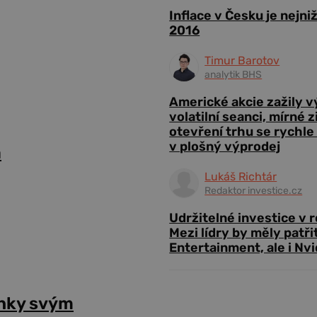
Inflace v Česku je nejni
2016
Timur Barotov
analytik BHS
Americké akcie zažily 
volatilní seanci, mírné 
otevření trhu se rychle
v plošný výprodej
a
Lukáš Richtár
Redaktor investice.cz
Udržitelné investice v 
Mezi lídry by měly patři
Entertainment, ale i Nvi
anky svým