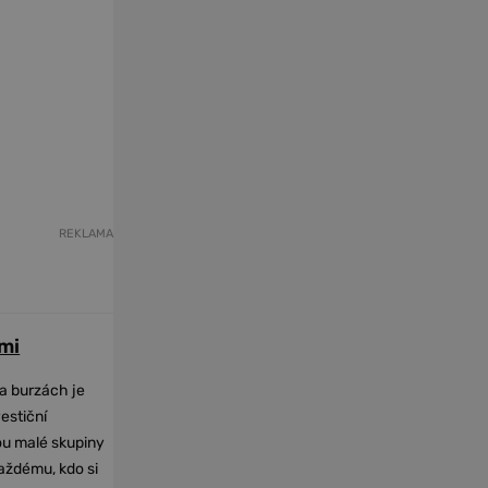
REKLAMA
mi
na burzách je
vestiční
dou malé skupiny
každému, kdo si