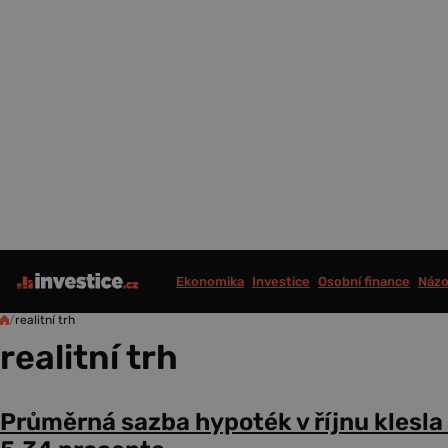
Ekonomika
Investice
Osobní finance
Názo
/
realitní trh
realitní trh
Průměrná sazba hypoték v říjnu klesla