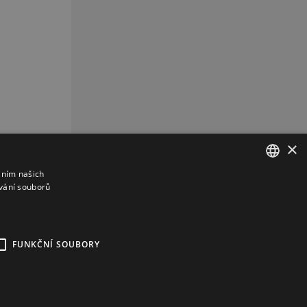
×
áním našich
vání souborů
CZECH
CZ
REKLAMA
FUNKČNÍ SOUBORY
kies