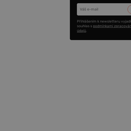
Přihlášením k newsletteru vyjadř
souhlas s
podmínkami zpracován
údajů
.