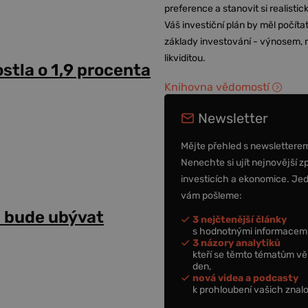
preference a stanovit si realisti
Váš investiční plán by měl počítat
základy investování - výnosem, r
likviditou.
stla o 1,9 procenta
Knihovna vědomostí
Newsletter
Mějte přehled s newslettere
Nenechte si ujít nejnovější z
investicích a ekonomice. Je
vám pošleme:
ů bude ubývat
3 nejčtenější články
s hodnotnými informacemi
3 názory analytiků
kteří se těmto tématům vě
den,
nová videa a podcasty
k prohloubení vašich znalo