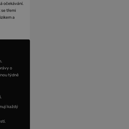
cká očekávání.
 se třemi
izikem a
m.
právy o
dnou týdně
,
nují každý
stí.