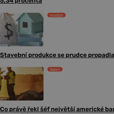
5,34 procenta
Investice
Stavební produkce se prudce propadl
Názory
Co právě řekl šéf největší americké b