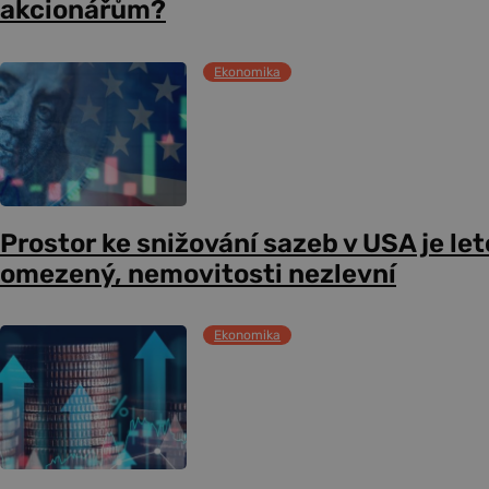
akcionářům?
Ekonomika
Prostor ke snižování sazeb v USA je le
omezený, nemovitosti nezlevní
Ekonomika