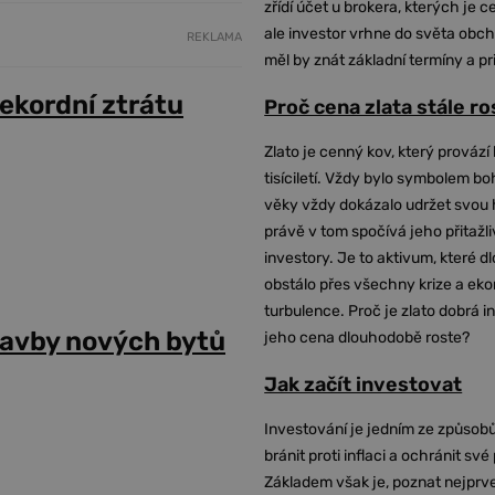
zřídí účet u brokera, kterých je c
ale investor vrhne do světa obch
REKLAMA
měl by znát základní termíny a pr
ekordní ztrátu
Proč cena zlata stále r
Zlato je cenný kov, který provází 
tisíciletí. Vždy bylo symbolem bo
věky vždy dokázalo udržet svou 
právě v tom spočívá jeho přitažli
investory. Je to aktivum, které 
obstálo přes všechny krize a ek
turbulence. Proč je zlato dobrá i
tavby nových bytů
jeho cena dlouhodobě roste?
Jak začít investovat
Investování je jedním ze způsobů
bránit proti inflaci a ochránit své
Základem však je, poznat nejprv