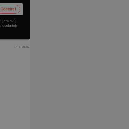
ujete svůj
í osobních
REKLAMA