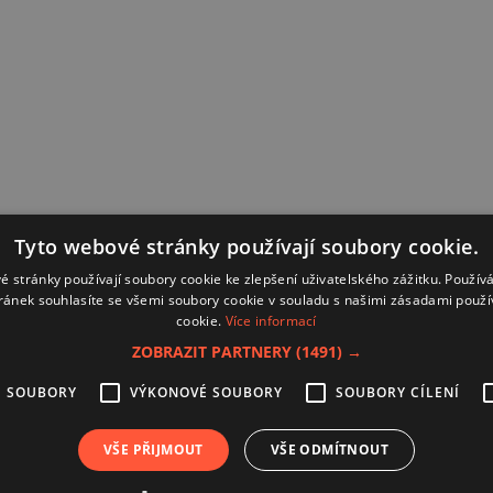
Tyto webové stránky používají soubory cookie.
é stránky používají soubory cookie ke zlepšení uživatelského zážitku. Použív
ránek souhlasíte se všemi soubory cookie v souladu s našimi zásadami použí
cookie.
Více informací
ZOBRAZIT PARTNERY
(1491) →
É SOUBORY
VÝKONOVÉ SOUBORY
SOUBORY CÍLENÍ
Kontakt
Zásady používání souborů coo
VŠE PŘIJMOUT
VŠE ODMÍTNOUT
Zpracování osobních údajů
Autoři