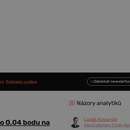
ry
Podcasty a videa
Názory analytiků
Lukáš Kovanda
 o 0,04 bodu na
hlavní ekonom Trinity Ba