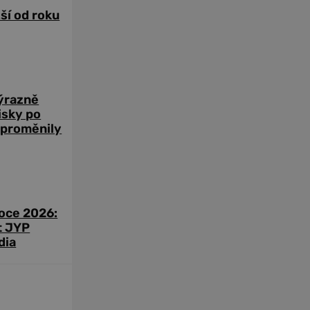
žší od roku
výrazně
zisky po
 proměnily
roce 2026:
t JYP
dia