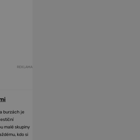
REKLAMA
mi
na burzách je
vestiční
dou malé skupiny
každému, kdo si