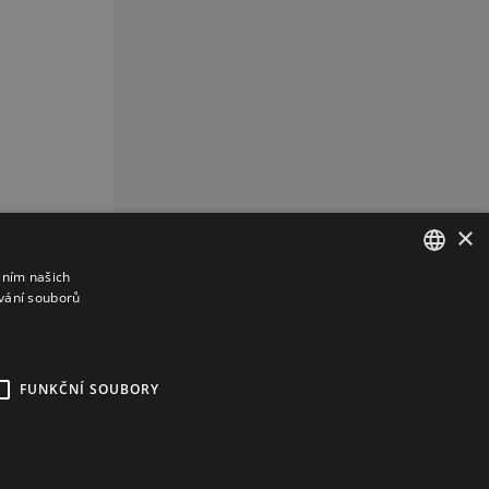
×
áním našich
vání souborů
CZECH
CZ
REKLAMA
FUNKČNÍ SOUBORY
kies