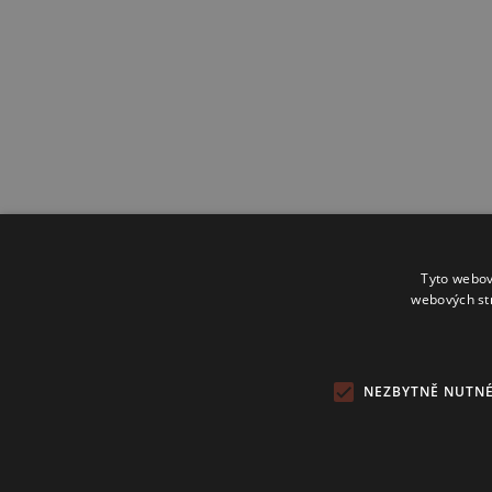
Tyto webov
webových st
NEZBYTNĚ NUTN
Copyright 2024 © Investice.cz. Všechna práva vyhrazena.
Publikování nebo další šíření obsahu serveru www.investice.cz není
možné bez souhlasu provozovatele portálu.