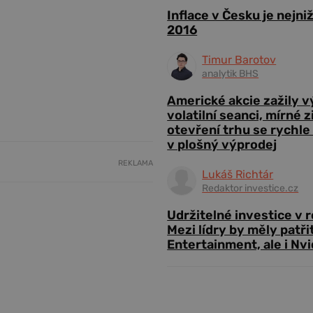
Inflace v Česku je nejni
2016
Timur Barotov
analytik BHS
Americké akcie zažily 
volatilní seanci, mírné 
otevření trhu se rychle
v plošný výprodej
REKLAMA
Lukáš Richtár
Redaktor investice.cz
Udržitelné investice v 
Mezi lídry by měly patři
Entertainment, ale i Nvi