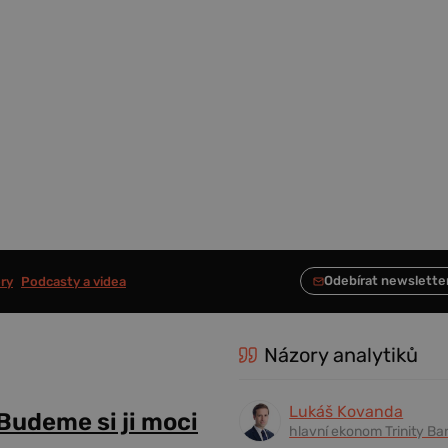
ry
Podcasty a videa
Názory analytiků
Lukáš Kovanda
 Budeme si ji moci
hlavní ekonom Trinity Ba