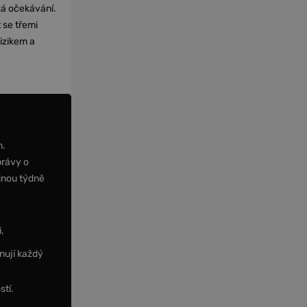
cká očekávání.
 se třemi
izikem a
m.
právy o
dnou týdně
,
nují každý
stí.