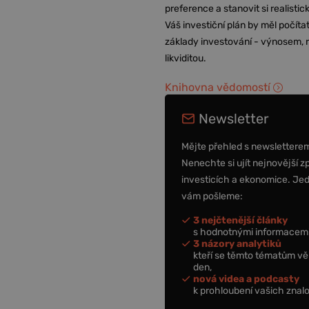
preference a stanovit si realisti
Váš investiční plán by měl počítat
základy investování - výnosem, r
likviditou.
Knihovna vědomostí
Newsletter
Mějte přehled s newslettere
Nenechte si ujít nejnovější z
investicích a ekonomice. Je
vám pošleme:
3 nejčtenější články
s hodnotnými informacemi
3 názory analytiků
kteří se těmto tématům vě
den,
nová videa a podcasty
k prohloubení vašich znalo