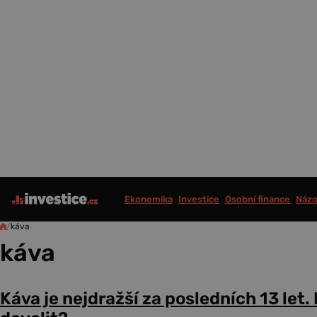
Ekonomika
Investice
Osobní finance
Názo
/
káva
káva
Káva je nejdražší za posledních 13 let.