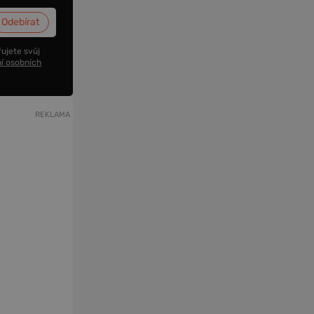
ujete svůj
í osobních
REKLAMA