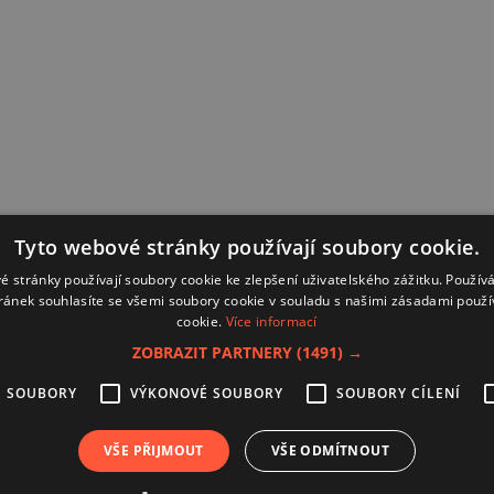
Tyto webové stránky používají soubory cookie.
é stránky používají soubory cookie ke zlepšení uživatelského zážitku. Použív
ránek souhlasíte se všemi soubory cookie v souladu s našimi zásadami použí
cookie.
Více informací
ZOBRAZIT PARTNERY
(1491) →
É SOUBORY
VÝKONOVÉ SOUBORY
SOUBORY CÍLENÍ
Kontakt
Zásady používání souborů coo
VŠE PŘIJMOUT
VŠE ODMÍTNOUT
Zpracování osobních údajů
Autoři