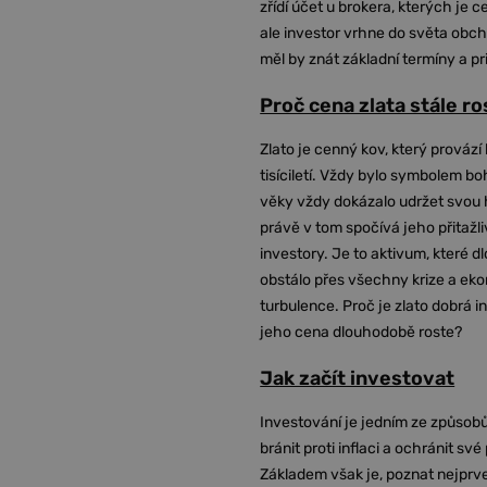
zřídí účet u brokera, kterých je c
ale investor vrhne do světa obch
měl by znát základní termíny a pr
Proč cena zlata stále r
Zlato je cenný kov, který provází 
tisíciletí. Vždy bylo symbolem bo
věky vždy dokázalo udržet svou 
právě v tom spočívá jeho přitažli
investory. Je to aktivum, které 
obstálo přes všechny krize a ek
turbulence. Proč je zlato dobrá i
jeho cena dlouhodobě roste?
Jak začít investovat
Investování je jedním ze způsobů
bránit proti inflaci a ochránit své
Základem však je, poznat nejprv