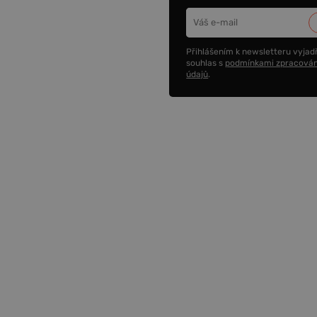
Přihlášením k newsletteru vyjadř
souhlas s
podmínkami zpracován
údajů
.