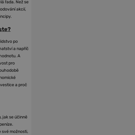
elá řada. Než se
odování akcií,
incipy.
oste?
lidstvo po
hatství a napříč
hodnotu. A
vost pro
dlouhodobě
onomické
nvestice a proč
, jak se účinně
 peníze.
e své možnosti,