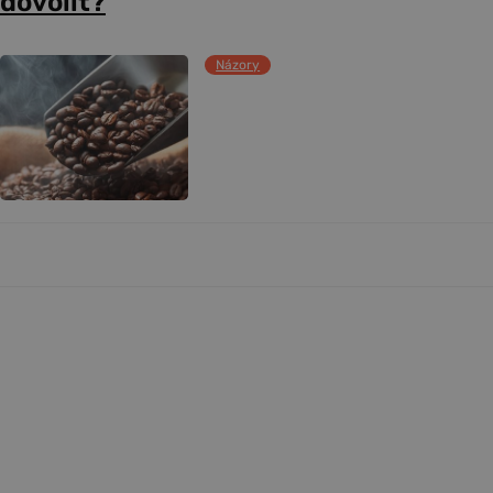
dovolit?
Názory