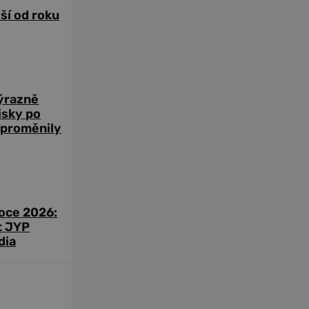
žší od roku
výrazně
zisky po
 proměnily
roce 2026:
t JYP
dia