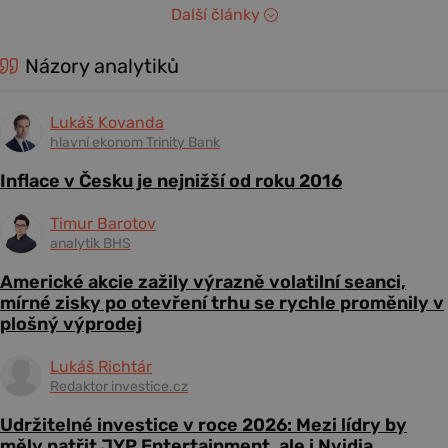
Další články
Názory analytiků
Lukáš Kovanda
hlavní ekonom Trinity Bank
Inflace v Česku je nejnižší od roku 2016
Timur Barotov
analytik BHS
Americké akcie zažily výrazně volatilní seanci,
mírné zisky po otevření trhu se rychle proměnily v
plošný výprodej
Lukáš Richtár
Redaktor investice.cz
Udržitelné investice v roce 2026: Mezi lídry by
měly patřit JYP Entertainment, ale i Nvidia