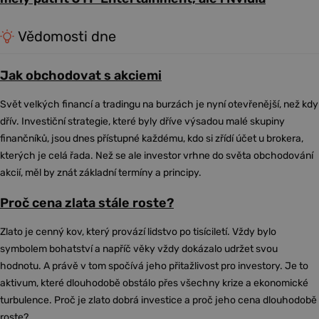
Vědomosti dne
Jak obchodovat s akciemi
Svět velkých financí a tradingu na burzách je nyní otevřenější, než kdy
dřív. Investiční strategie, které byly dříve výsadou malé skupiny
finančníků, jsou dnes přístupné každému, kdo si zřídí účet u brokera,
kterých je celá řada. Než se ale investor vrhne do světa obchodování
akcií, měl by znát základní termíny a principy.
Proč cena zlata stále roste?
Zlato je cenný kov, který provází lidstvo po tisíciletí. Vždy bylo
symbolem bohatství a napříč věky vždy dokázalo udržet svou
hodnotu. A právě v tom spočívá jeho přitažlivost pro investory. Je to
aktivum, které dlouhodobě obstálo přes všechny krize a ekonomické
turbulence. Proč je zlato dobrá investice a proč jeho cena dlouhodobě
roste?