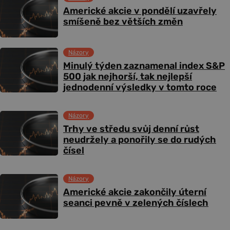
Americké akcie v pondělí uzavřely
smíšeně bez větších změn
Názory
Minulý týden zaznamenal index S&P
500 jak nejhorší, tak nejlepší
jednodenní výsledky v tomto roce
Názory
Trhy ve středu svůj denní růst
neudržely a ponořily se do rudých
čísel
Názory
Americké akcie zakončily úterní
seanci pevně v zelených číslech