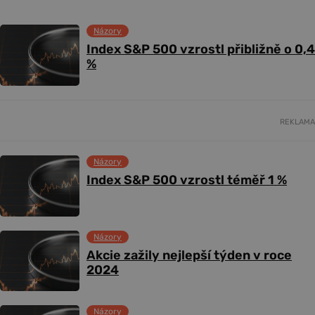
Názory
Index S&P 500 vzrostl přibližně o 0,4
%
REKLAMA
Názory
Index S&P 500 vzrostl téměř 1 %
Názory
Akcie zažily nejlepší týden v roce
2024
Názory