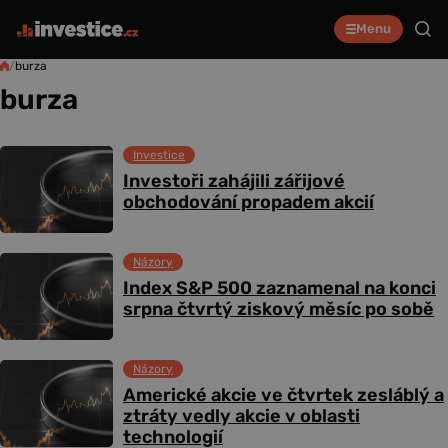
Menu
/
burza
burza
Investice
Investoři zahájili zářijové
obchodování propadem akcií
Názory
Index S&P 500 zaznamenal na konci
srpna čtvrtý ziskový měsíc po sobě
Názory
Americké akcie ve čtvrtek zesláblý a
ztráty vedly akcie v oblasti
technologií