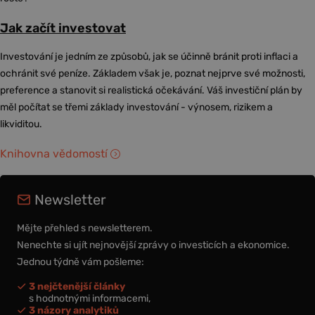
Jak začít investovat
Investování je jedním ze způsobů, jak se účinně bránit proti inflaci a
ochránit své peníze. Základem však je, poznat nejprve své možnosti,
preference a stanovit si realistická očekávání. Váš investiční plán by
měl počítat se třemi základy investování - výnosem, rizikem a
likviditou.
Knihovna vědomostí
Newsletter
Mějte přehled s newsletterem.
Nenechte si ujít nejnovější zprávy o investicích a ekonomice.
Jednou týdně vám pošleme:
3 nejčtenější články
s hodnotnými informacemi,
3 názory analytiků