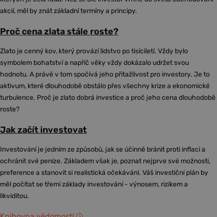
akcií, měl by znát základní termíny a principy.
Proč cena zlata stále roste?
Zlato je cenný kov, který provází lidstvo po tisíciletí. Vždy bylo
symbolem bohatství a napříč věky vždy dokázalo udržet svou
hodnotu. A právě v tom spočívá jeho přitažlivost pro investory. Je to
aktivum, které dlouhodobě obstálo přes všechny krize a ekonomické
turbulence. Proč je zlato dobrá investice a proč jeho cena dlouhodobě
roste?
Jak začít investovat
Investování je jedním ze způsobů, jak se účinně bránit proti inflaci a
ochránit své peníze. Základem však je, poznat nejprve své možnosti,
preference a stanovit si realistická očekávání. Váš investiční plán by
měl počítat se třemi základy investování - výnosem, rizikem a
likviditou.
Knihovna vědomostí