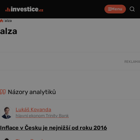
Menu
/
alza
alza
REKLAMA
Názory analytiků
Lukáš Kovanda
hlavní ekonom Trinity Bank
Inflace v Česku je nejnižší od roku 2016