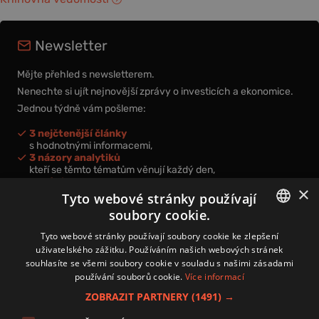
Newsletter
Mějte přehled s newsletterem.
Nenechte si ujít nejnovější zprávy o investicích a ekonomice.
Jednou týdně vám pošleme:
3 nejčtenější články
s hodnotnými informacemi,
3 názory analytiků
kteří se těmto tématům věnují každý den,
nová videa a podcasty
×
k prohloubení vašich znalostí.
Tyto webové stránky používají
soubory cookie.
CZECH
Tyto webové stránky používají soubory cookie ke zlepšení
uživatelského zážitku. Používáním našich webových stránek
CZ
souhlasíte se všemi soubory cookie v souladu s našimi zásadami
Přihlášením k newsletteru vyjadřujete svůj souhlas s
podmínkami
používání souborů cookie.
Více informací
zpracování osobních údajů
.
ZOBRAZIT PARTNERY
(1491) →
Kontakt