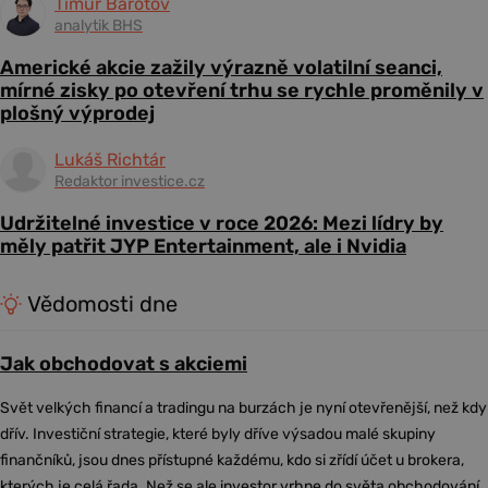
Timur Barotov
analytik BHS
Americké akcie zažily výrazně volatilní seanci,
mírné zisky po otevření trhu se rychle proměnily v
plošný výprodej
Lukáš Richtár
Redaktor investice.cz
Udržitelné investice v roce 2026: Mezi lídry by
měly patřit JYP Entertainment, ale i Nvidia
Vědomosti dne
Jak obchodovat s akciemi
Svět velkých financí a tradingu na burzách je nyní otevřenější, než kdy
dřív. Investiční strategie, které byly dříve výsadou malé skupiny
finančníků, jsou dnes přístupné každému, kdo si zřídí účet u brokera,
kterých je celá řada. Než se ale investor vrhne do světa obchodování